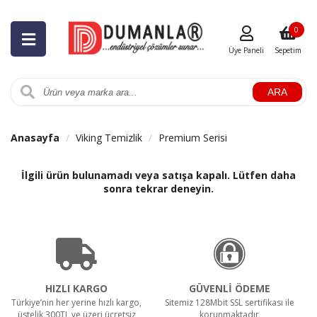
0
Üye Paneli
Sepetim
ARA
Anasayfa
Viking Temizlik
Premium Serisi
İlgili ürün bulunamadı veya satışa kapalı. Lütfen daha
sonra tekrar deneyin.
HIZLI KARGO
GÜVENLİ ÖDEME
Türkiye’nin her yerine hızlı kargo,
Sitemiz 128Mbit SSL sertifikası ile
üstelik 300TL ve üzeri ücretsiz
korunmaktadır