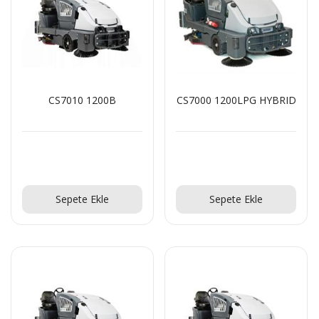
Teklif Al!
RULOPAK ISLAK MOP DAR 500 GR
CS7010 1200B
CS7000 1200LPG HYBRID
Teklif Al!
SR 1601 B Akülü
Teklif Al!
Teklif Al!
Sepete Ekle
Sepete Ekle
Teklif Al!
CTS40 MC Z22 EXA