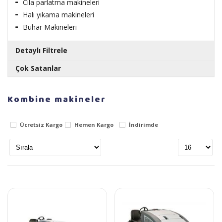
Cila parlatma makineleri
Halı yıkama makineleri
Buhar Makineleri
Detaylı Filtrele
Çok Satanlar
Markalar
RULOPAK AYAKKABI PARLATICI LİKİT CİLA 1 LT
Kombine makineler
Nilfisk
Stok Durumu
Ücretsiz Kargo
Hemen Kargo
İndirimde
Stokta var
Teklif Al!
Stokta yok
RULOPAK SENSÖRLÜ HAVLU MAKİNESİ 26 CM -
Fiyat Aralığı
BEYAZ
0
TL
6890
TL