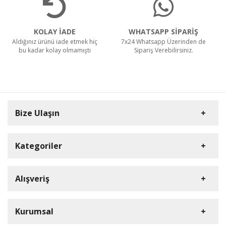
KOLAY İADE
WHATSAPP SİPARİŞ
Aldığınız ürünü iade etmek hiç
7x24 Whatsapp Üzerinden de
bu kadar kolay olmamıştı
Sipariş Verebilirsiniz.
Bize Ulaşın
Kategoriler
Carpex
Alışveriş
Rulopak
Müşteri Hizmetleri
Nilfisk Profesyonel
Sipariş Takibi
0(352) 231 92 94
Kurumsal
Ermop
S.S.S.