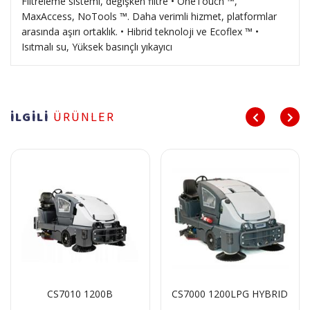
Filtreleme sistemi, değişken filtre • OneTouch ™,
MaxAccess, NoTools ™. Daha verimli hizmet, platformlar
arasında aşırı ortaklık. • Hibrid teknoloji ve Ecoflex ™ •
Isıtmalı su, Yüksek basınçlı yıkayıcı
İLGİLİ
ÜRÜNLER
CS7010 1200B
CS7000 1200LPG HYBRID