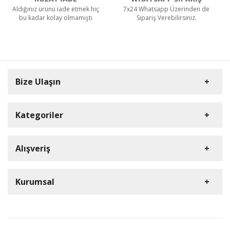
Aldığınız ürünü iade etmek hiç
7x24 Whatsapp Üzerinden de
bu kadar kolay olmamıştı
Sipariş Verebilirsiniz.
Bize Ulaşın
Kategoriler
Carpex
Alışveriş
Rulopak
Müşteri Hizmetleri
Nilfisk Profesyonel
Sipariş Takibi
0(352) 231 92 94
Kurumsal
Ermop
S.S.S.
E-Posta Adresi
Viper
Kargo ve Taşıma Bilgileri
İletişim
info@dumanlarkimya.com.tr
Tork
Detaylı Arama
Gizlilik ve Kullanım Şartları