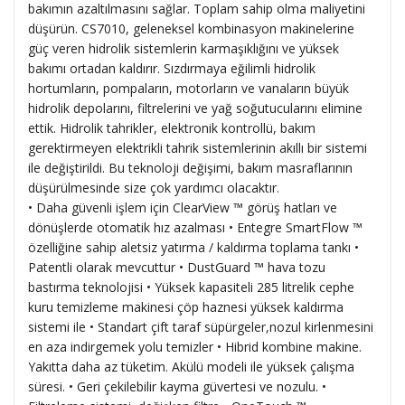
bakımın azaltılmasını sağlar. Toplam sahip olma maliyetini
düşürün. CS7010, geleneksel kombinasyon makinelerine
güç veren hidrolik sistemlerin karmaşıklığını ve yüksek
bakımı ortadan kaldırır. Sızdırmaya eğilimli hidrolik
hortumların, pompaların, motorların ve vanaların büyük
hidrolik depolarını, filtrelerini ve yağ soğutucularını elimine
ettik. Hidrolik tahrikler, elektronik kontrollü, bakım
gerektirmeyen elektrikli tahrik sistemlerinin akıllı bir sistemi
ile değiştirildi. Bu teknoloji değişimi, bakım masraflarının
düşürülmesinde size çok yardımcı olacaktır.
• Daha güvenli işlem için ClearView ™ görüş hatları ve
dönüşlerde otomatik hız azalması • Entegre SmartFlow ™
özelliğine sahip aletsiz yatırma / kaldırma toplama tankı •
Patentli olarak mevcuttur • DustGuard ™ hava tozu
bastırma teknolojisi • Yüksek kapasiteli 285 litrelik cephe
kuru temizleme makinesi çöp haznesi yüksek kaldırma
sistemi ile • Standart çift taraf süpürgeler,nozul kirlenmesini
en aza indirgemek yolu temizler • Hibrid kombine makine.
Yakıtta daha az tüketim. Akülü modeli ile yüksek çalışma
süresi. • Geri çekilebilir kayma güvertesi ve nozulu. •