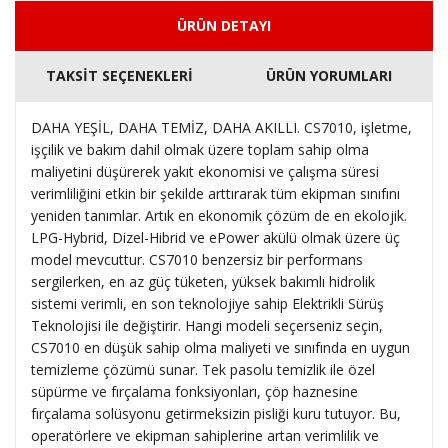
ÜRÜN DETAYI
TAKSİT SEÇENEKLERİ
ÜRÜN YORUMLARI
DAHA YEŞİL, DAHA TEMİZ, DAHA AKILLI. CS7010, işletme,
işçilik ve bakım dahil olmak üzere toplam sahip olma
maliyetini düşürerek yakıt ekonomisi ve çalışma süresi
verimliliğini etkin bir şekilde arttırarak tüm ekipman sınıfını
yeniden tanımlar. Artık en ekonomik çözüm de en ekolojik.
LPG-Hybrid, Dizel-Hibrid ve ePower akülü olmak üzere üç
model mevcuttur. CS7010 benzersiz bir performans
sergilerken, en az güç tüketen, yüksek bakımlı hidrolik
sistemi verimli, en son teknolojiye sahip Elektrikli Sürüş
Teknolojisi ile değiştirir. Hangi modeli seçerseniz seçin,
CS7010 en düşük sahip olma maliyeti ve sınıfında en uygun
temizleme çözümü sunar. Tek pasolu temizlik ile özel
süpürme ve fırçalama fonksiyonları, çöp haznesine
fırçalama solüsyonu getirmeksizin pisliği kuru tutuyor. Bu,
operatörlere ve ekipman sahiplerine artan verimlilik ve