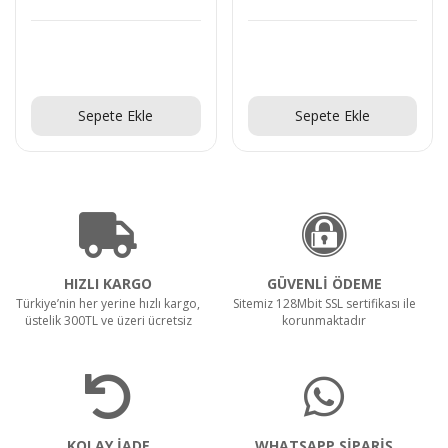
Teklif Al!
Teklif Al!
Sepete Ekle
Sepete Ekle
HIZLI KARGO
GÜVENLİ ÖDEME
Türkiye’nin her yerine hızlı kargo,
Sitemiz 128Mbit SSL sertifikası ile
üstelik 300TL ve üzeri ücretsiz
korunmaktadır
KOLAY İADE
WHATSAPP SİPARİŞ