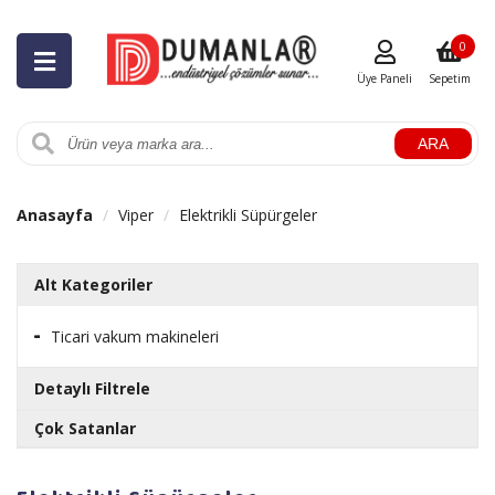
0
Üye Paneli
Sepetim
ARA
Anasayfa
Viper
Elektrikli Süpürgeler
Alt Kategoriler
Ticari vakum makineleri
Detaylı Filtrele
Çok Satanlar
Markalar
RULOPAK AYAKKABI PARLATICI LİKİT CİLA 1 LT