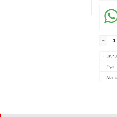
Ürünü 
·
Fiyatı
·
Aklımd
·