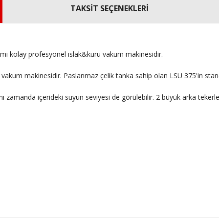
TAKSİT SEÇENEKLERİ
ımı kolay profesyonel ıslak&kuru vakum makinesidir.
akum makinesidir. Paslanmaz çelik tanka sahip olan LSU 375'in standar
nı zamanda içerideki suyun seviyesi de görülebilir. 2 büyük arka tekerle