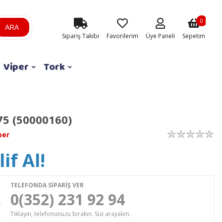
0
ARA
Sipariş Takibi
Favorilerim
Üye Paneli
Sepetim
Viper
Tork
75 (50000160)
per
if Al!
TELEFONDA SİPARİŞ VER
0(352) 231 92 94
Tıklayın, telefonunuzu bırakın. Sizi arayalım.