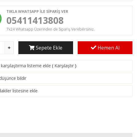
TIKLA WHATSAPP İLE SİPARİŞ VER
05411413808
7x24 Whatsapp Üzerinden de Sipariş Verebilirsiniz.
Sepete Ekle
Hemen Al
karşılaştırma listeme ekle
(
Karşılaştır
)
 düşünce bildir
akiler listesine ekle