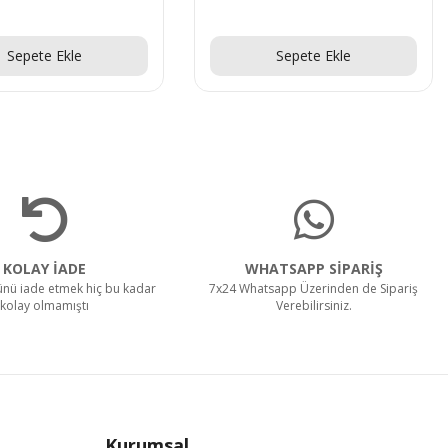
Teklif Al!
Teklif Al!
Sepete Ekle
Sepete Ekle
KOLAY İADE
WHATSAPP SİPARİŞ
rünü iade etmek hiç bu kadar
7x24 Whatsapp Üzerinden de Sipariş
kolay olmamıştı
Verebilirsiniz.
Kurumsal