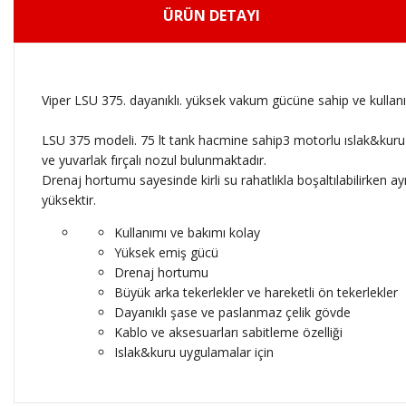
ÜRÜN DETAYI
Viper LSU 375. dayanıklı. yüksek vakum gücüne sahip ve kullan
LSU 375 modeli. 75 lt tank hacmine sahip3 motorlu ıslak&kuru v
ve yuvarlak fırçalı nozul bulunmaktadır.
Drenaj hortumu sayesinde kirli su rahatlıkla boşaltılabilirken ay
yüksektir.
Kullanımı ve bakımı kolay
Yüksek emiş gücü
Drenaj hortumu
Büyük arka tekerlekler ve hareketli ön tekerlekler
Dayanıklı şase ve paslanmaz çelik gövde
Kablo ve aksesuarları sabitleme özelliği
Islak&kuru uygulamalar için