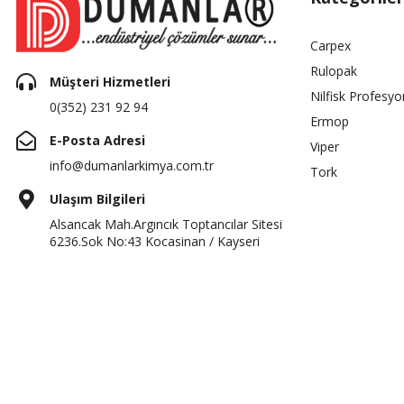
Carpex
Rulopak
Müşteri Hizmetleri
Nilfisk Profesyo
0(352) 231 92 94
Ermop
E-Posta Adresi
Viper
info@dumanlarkimya.com.tr
Tork
Ulaşım Bilgileri
Alsancak Mah.Argıncık Toptancılar Sitesi
6236.Sok No:43 Kocasinan / Kayseri