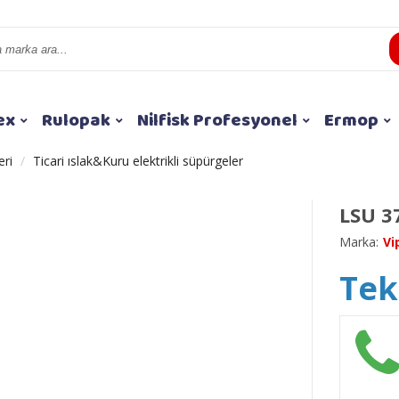
ex
Rulopak
Nilfisk Profesyonel
Ermop
eri
Ticari ıslak&Kuru elektrikli süpürgeler
LSU 3
Marka:
Vi
Tekl