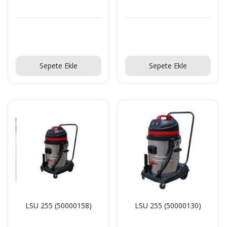
Teklif Al!
SR 1601 B Akülü
Teklif Al!
Teklif Al!
Sepete Ekle
Sepete Ekle
Teklif Al!
CTS40 MC Z22 EXA
Teklif Al!
LSU 255 (50000158)
LSU 255 (50000130)