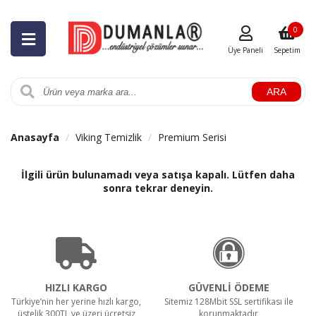
0
Üye Paneli
Sepetim
ARA
Anasayfa
Viking Temizlik
Premium Serisi
İlgili ürün bulunamadı veya satışa kapalı. Lütfen daha
sonra tekrar deneyin.
HIZLI KARGO
GÜVENLİ ÖDEME
Türkiye’nin her yerine hızlı kargo,
Sitemiz 128Mbit SSL sertifikası ile
üstelik 300TL ve üzeri ücretsiz
korunmaktadır