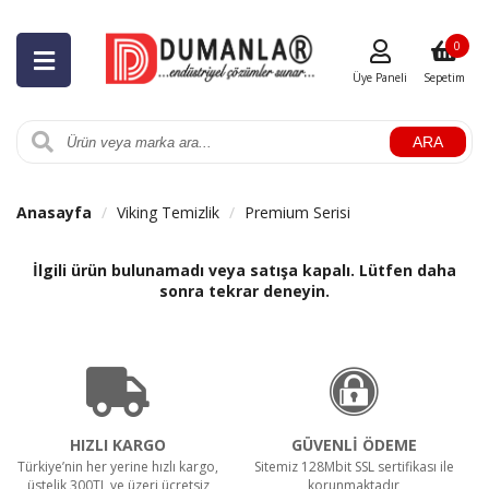
0
Üye Paneli
Sepetim
ARA
Anasayfa
Viking Temizlik
Premium Serisi
İlgili ürün bulunamadı veya satışa kapalı. Lütfen daha
sonra tekrar deneyin.
HIZLI KARGO
GÜVENLİ ÖDEME
Türkiye’nin her yerine hızlı kargo,
Sitemiz 128Mbit SSL sertifikası ile
üstelik 300TL ve üzeri ücretsiz
korunmaktadır