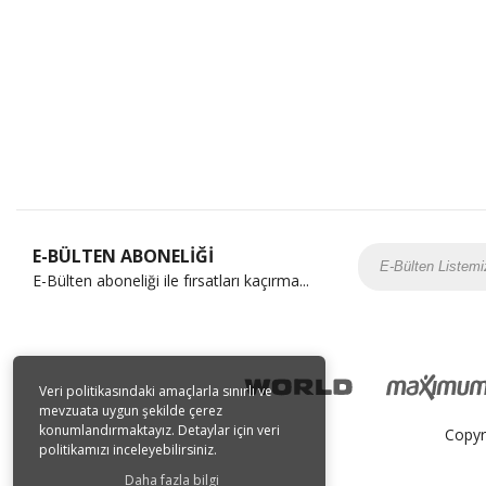
E-BÜLTEN ABONELİĞİ
E-Bülten aboneliği ile fırsatları kaçırma...
Veri politikasındaki amaçlarla sınırlı ve
mevzuata uygun şekilde çerez
konumlandırmaktayız. Detaylar için veri
Copyr
politikamızı inceleyebilirsiniz.
Daha fazla bilgi