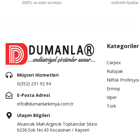
300TL ve üzeri ücretsiz
indirimli fiyatlar
Kategoriler
Carpex
Rulopak
Müşteri Hizmetleri
Nilfisk Profesyo
0(352) 231 92 94
Ermop
E-Posta Adresi
Viper
info@dumanlarkimya.com.tr
Tork
Ulaşım Bilgileri
Alsancak Mah.Argıncık Toptancılar Sitesi
6236.Sok No:43 Kocasinan / Kayseri