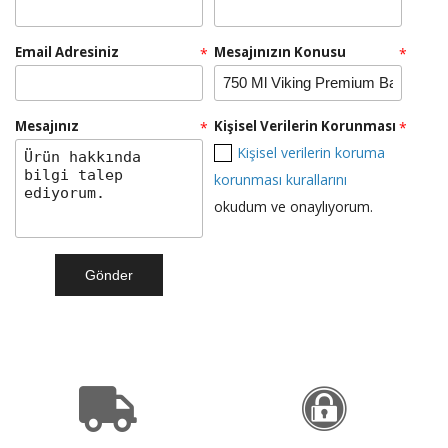
Teklif Al!
Email Adresiniz
RULOPAK SENSÖRLÜ HAVLU MAKİNESİ 26 CM -
Mesajınızın Konusu
*
*
BEYAZ
Mesajınız
Kişisel Verilerin Korunması
*
*
Kişisel verilerin koruma
Teklif Al!
korunması kurallarını
okudum ve onaylıyorum.
RULOPAK ISLAK MOP DAR 500 GR
Teklif Al!
SR 1601 B Akülü