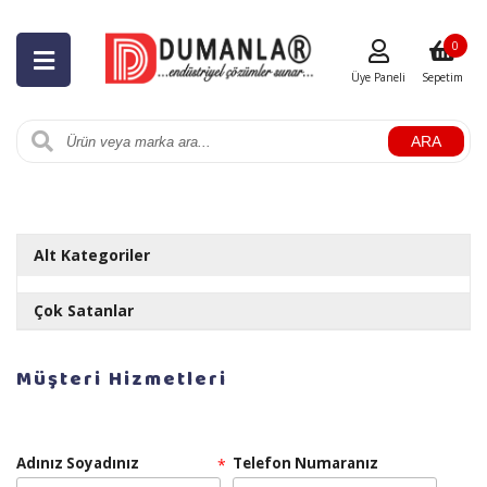
0
Üye Paneli
Sepetim
ARA
Alt Kategoriler
Çok Satanlar
RULOPAK AYAKKABI PARLATICI LİKİT CİLA 1 LT
Müşteri Hizmetleri
Adınız Soyadınız
Telefon Numaranız
*