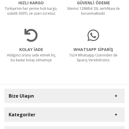
HIZLI KARGO
GÜVENLİ ÖDEME
Türkiye’nin her yerine hızlı kargo,
Sitemiz 128Mbit SSL sertifikası ile
üstelik 300TL ve üzeri ücretsiz
korunmaktadır
Teklif Al!
CTS40 MC Z22 EXA
KOLAY İADE
WHATSAPP SİPARİŞ
Aldığınız ürünü iade etmek hiç
7x24 Whatsapp Üzerinden de
bu kadar kolay olmamıştı
Sipariş Verebilirsiniz.
Teklif Al!
Bize Ulaşın
Kategoriler