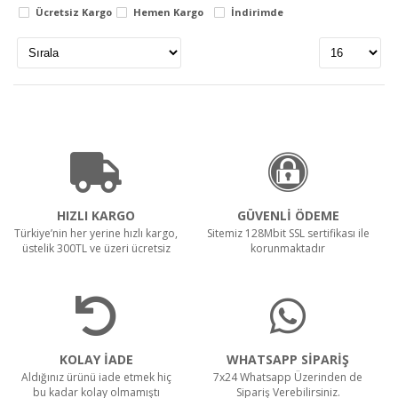
Ücretsiz Kargo
Hemen Kargo
İndirimde
Stokta var
Stokta yok
Teklif Al!
Fiyat Aralığı
RULOPAK SENSÖRLÜ HAVLU MAKİNESİ 26 CM -
BEYAZ
0
TL
6890
TL
Teklif Al!
HIZLI KARGO
GÜVENLİ ÖDEME
Türkiye’nin her yerine hızlı kargo,
Sitemiz 128Mbit SSL sertifikası ile
üstelik 300TL ve üzeri ücretsiz
korunmaktadır
RULOPAK ISLAK MOP DAR 500 GR
KOLAY İADE
WHATSAPP SİPARİŞ
Teklif Al!
Aldığınız ürünü iade etmek hiç
7x24 Whatsapp Üzerinden de
bu kadar kolay olmamıştı
Sipariş Verebilirsiniz.