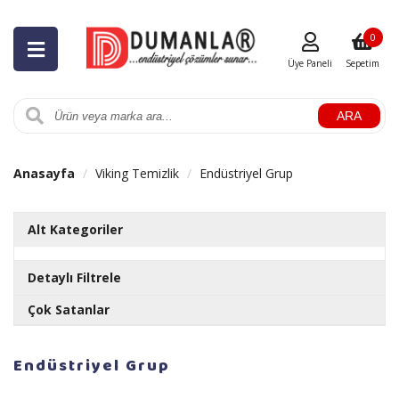
0
Üye Paneli
Sepetim
ARA
Anasayfa
Viking Temizlik
Endüstriyel Grup
Alt Kategoriler
Detaylı Filtrele
Çok Satanlar
Markalar
RULOPAK AYAKKABI PARLATICI LİKİT CİLA 1 LT
Endüstriyel Grup
Stok Durumu