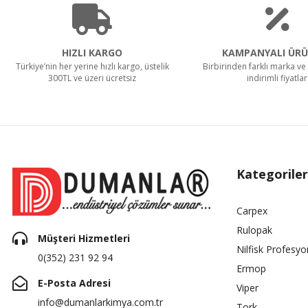
HIZLI KARGO
KAMPANYALI ÜRÜ
Türkiye’nin her yerine hızlı kargo, üstelik
Birbirinden farklı marka ve 
300TL ve üzeri ücretsiz
indirimli fiyatlar
Kategoriler
Carpex
Rulopak
Müşteri Hizmetleri
Nilfisk Profesyo
0(352) 231 92 94
Ermop
E-Posta Adresi
Viper
info@dumanlarkimya.com.tr
Tork