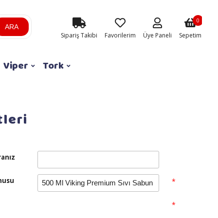
0
ARA
Sipariş Takibi
Favorilerim
Üye Paneli
Sepetim
Viper
Tork
leri
anız
nusu
*
n
*