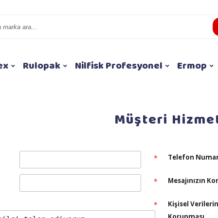
ex
Rulopak
Nilfisk Profesyonel
Ermop
Müşteri Hizmet
Telefon Numar
*
Mesajınızın Ko
*
Kişisel Verileri
*
Korunması