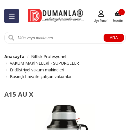
0
Üye Paneli
Sepetim
ARA
Anasayfa
Nilfisk Profesyonel
VAKUM MAKİNELERİ - SÜPÜRGELER
Endüstriyel vakum makineleri
Basınçlı hava ile çalışan vakumlar
A15 AU X