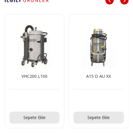
İLGİLİ
ÜRÜNLER
VHC200 L100
A15 D AU XX
Teklif Al!
Teklif Al!
Sepete Ekle
Sepete Ekle