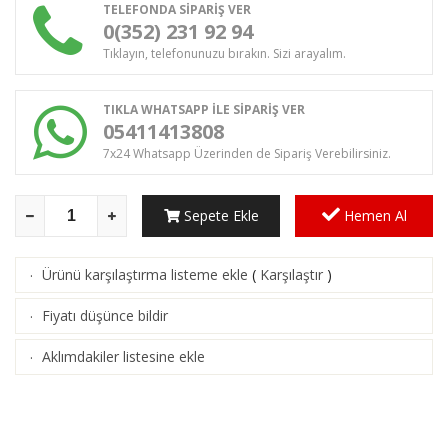
TELEFONDA SİPARİŞ VER
0(352) 231 92 94
Tıklayın, telefonunuzu bırakın. Sizi arayalım.
TIKLA WHATSAPP İLE SİPARİŞ VER
05411413808
7x24 Whatsapp Üzerinden de Sipariş Verebilirsiniz.
Sepete Ekle
Hemen Al
Ürünü karşılaştırma listeme ekle
(
Karşılaştır
)
·
Fiyatı düşünce bildir
·
Aklımdakiler listesine ekle
·