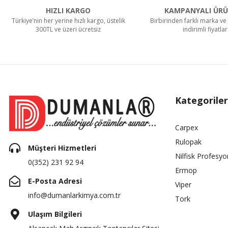
HIZLI KARGO
KAMPANYALI ÜRÜ
Türkiye’nin her yerine hızlı kargo, üstelik
Birbirinden farklı marka ve 
300TL ve üzeri ücretsiz
indirimli fiyatlar
Kategoriler
Carpex
Rulopak
Müşteri Hizmetleri
Nilfisk Profesyo
0(352) 231 92 94
Ermop
E-Posta Adresi
Viper
info@dumanlarkimya.com.tr
Tork
Ulaşım Bilgileri