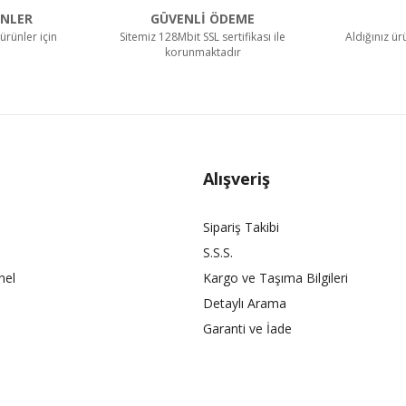
NLER
GÜVENLİ ÖDEME
ürünler için
Sitemiz 128Mbit SSL sertifikası ile
Aldığınız ü
korunmaktadır
Alışveriş
Sipariş Takibi
S.S.S.
nel
Kargo ve Taşıma Bilgileri
Detaylı Arama
Garanti ve İade