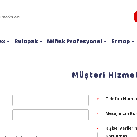
ex
Rulopak
Nilfisk Profesyonel
Ermop
Müşteri Hizmet
Telefon Numar
*
Mesajınızın Ko
*
Kişisel Verileri
*
Korunması