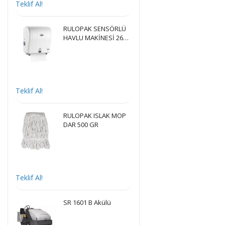
Teklif Al!
RULOPAK SENSÖRLÜ
HAVLU MAKİNESİ 26
CM - BEYAZ
Teklif Al!
RULOPAK ISLAK MOP
DAR 500 GR
Teklif Al!
SR 1601 B Akülü