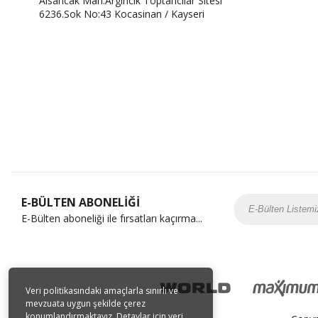
Alsancak Mah.Argıncık Toptancılar Sitesi
6236.Sok No:43 Kocasinan / Kayseri
E-BÜLTEN ABONELİĞİ
E-Bülten aboneliği ile fırsatları kaçırma...
Veri politikasındaki amaçlarla sınırlı ve
mevzuata uygun şekilde çerez
konumlandırmaktayız. Detaylar için veri