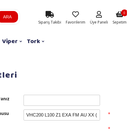
0
ARA
Sipariş Takibi
Favorilerim
Üye Paneli
Sepetim
Viper
Tork
leri
anız
nusu
*
n
*