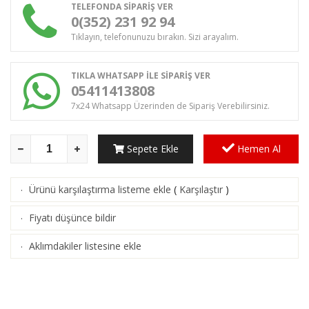
TELEFONDA SİPARİŞ VER
0(352) 231 92 94
Tıklayın, telefonunuzu bırakın. Sizi arayalım.
TIKLA WHATSAPP İLE SİPARİŞ VER
05411413808
7x24 Whatsapp Üzerinden de Sipariş Verebilirsiniz.
Sepete Ekle
Hemen Al
Ürünü karşılaştırma listeme ekle
(
Karşılaştır
)
·
Fiyatı düşünce bildir
·
Aklımdakiler listesine ekle
·