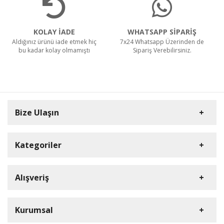
CTS40 MC Z22 EXA
KOLAY İADE
WHATSAPP SİPARİŞ
Aldığınız ürünü iade etmek hiç
7x24 Whatsapp Üzerinden de
bu kadar kolay olmamıştı
Sipariş Verebilirsiniz.
Teklif Al!
Bize Ulaşın
Kategoriler
Carpex
Alışveriş
Rulopak
Müşteri Hizmetleri
Nilfisk Profesyonel
Sipariş Takibi
0(352) 231 92 94
Kurumsal
Ermop
S.S.S.