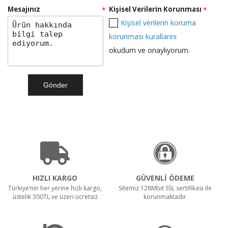
Mesajınız
Kişisel Verilerin Korunması
*
*
Kişisel verilerin koruma
Teklif Al!
korunması kurallarını
okudum ve onaylıyorum.
RULOPAK ISLAK MOP DAR 500 GR
Teklif Al!
SR 1601 B Akülü
HIZLI KARGO
GÜVENLİ ÖDEME
Türkiye’nin her yerine hızlı kargo,
Sitemiz 128Mbit SSL sertifikası ile
üstelik 300TL ve üzeri ücretsiz
korunmaktadır
Teklif Al!