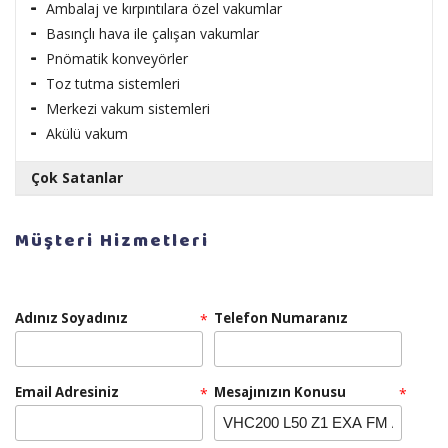
Ambalaj ve kırpıntılara özel vakumlar
Basınçlı hava ile çalışan vakumlar
Pnömatik konveyörler
Toz tutma sistemleri
Merkezi vakum sistemleri
Akülü vakum
Çok Satanlar
RULOPAK AYAKKABI PARLATICI LİKİT CİLA 1 LT
Müşteri Hizmetleri
Adınız Soyadınız
Telefon Numaranız
*
Teklif Al!
Email Adresiniz
RULOPAK SENSÖRLÜ HAVLU MAKİNESİ 26 CM -
Mesajınızın Konusu
*
*
BEYAZ