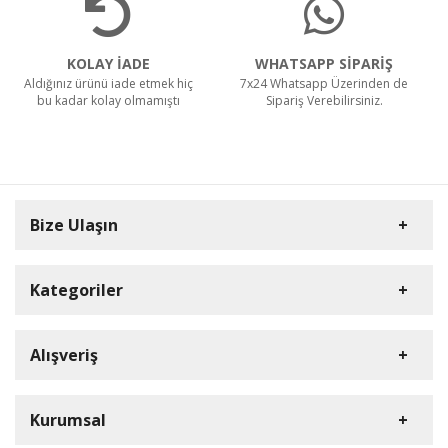
CTS40 MC Z22 EXA
KOLAY İADE
WHATSAPP SİPARİŞ
Aldığınız ürünü iade etmek hiç
7x24 Whatsapp Üzerinden de
bu kadar kolay olmamıştı
Sipariş Verebilirsiniz.
Teklif Al!
Bize Ulaşın
Kategoriler
Carpex
Alışveriş
Rulopak
Müşteri Hizmetleri
Nilfisk Profesyonel
Sipariş Takibi
0(352) 231 92 94
Kurumsal
Ermop
S.S.S.