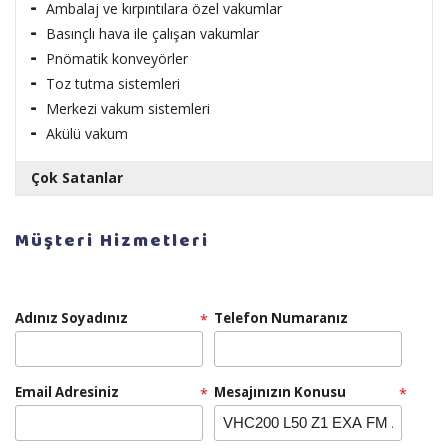
Ambalaj ve kırpıntılara özel vakumlar
Basınçlı hava ile çalışan vakumlar
Pnömatik konveyörler
Toz tutma sistemleri
Merkezi vakum sistemleri
Akülü vakum
Çok Satanlar
RULOPAK AYAKKABI PARLATICI LİKİT CİLA 1 LT
Müşteri Hizmetleri
Adınız Soyadınız
Telefon Numaranız
*
Teklif Al!
Email Adresiniz
RULOPAK SENSÖRLÜ HAVLU MAKİNESİ 26 CM -
Mesajınızın Konusu
*
*
BEYAZ