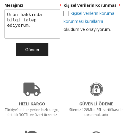
Mesajınız
Kişisel Verilerin Korunması
*
*
Kişisel verilerin koruma
Teklif Al!
korunması kurallarını
okudum ve onaylıyorum.
RULOPAK ISLAK MOP DAR 500 GR
Teklif Al!
SR 1601 B Akülü
HIZLI KARGO
GÜVENLİ ÖDEME
Türkiye’nin her yerine hızlı kargo,
Sitemiz 128Mbit SSL sertifikası ile
üstelik 300TL ve üzeri ücretsiz
korunmaktadır
Teklif Al!