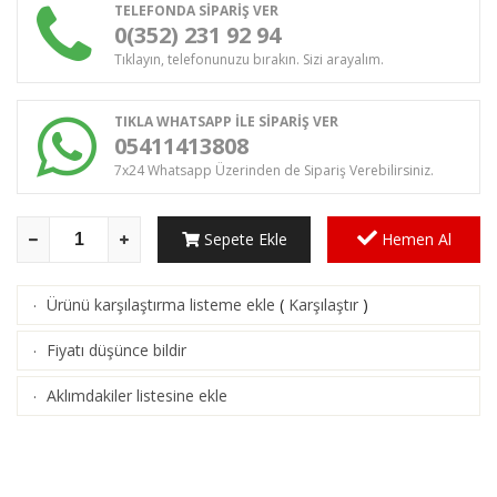
TELEFONDA SİPARİŞ VER
0(352) 231 92 94
Tıklayın, telefonunuzu bırakın. Sizi arayalım.
TIKLA WHATSAPP İLE SİPARİŞ VER
05411413808
7x24 Whatsapp Üzerinden de Sipariş Verebilirsiniz.
Sepete Ekle
Hemen Al
Ürünü karşılaştırma listeme ekle
(
Karşılaştır
)
·
Fiyatı düşünce bildir
·
Aklımdakiler listesine ekle
·