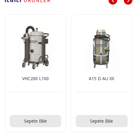
İLGİLİ
ÜRÜNLER
VHC200 L100
A15 D AU XX
Teklif Al!
Teklif Al!
Sepete Ekle
Sepete Ekle