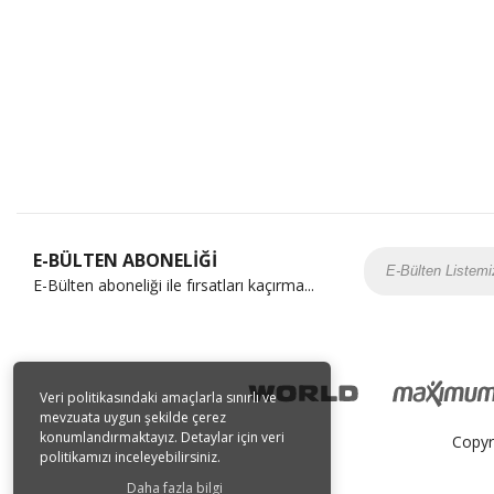
E-BÜLTEN ABONELİĞİ
E-Bülten aboneliği ile fırsatları kaçırma...
Veri politikasındaki amaçlarla sınırlı ve
mevzuata uygun şekilde çerez
konumlandırmaktayız. Detaylar için veri
Copyr
politikamızı inceleyebilirsiniz.
Daha fazla bilgi