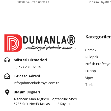
300TL ve üzeri ücretsiz
indirimli fiyatlar
Kategoriler
Carpex
Rulopak
Müşteri Hizmetleri
Nilfisk Profesyo
0(352) 231 92 94
Ermop
E-Posta Adresi
Viper
info@dumanlarkimya.com.tr
Tork
Ulaşım Bilgileri
Alsancak Mah.Argıncık Toptancılar Sitesi
6236.Sok No:43 Kocasinan / Kayseri