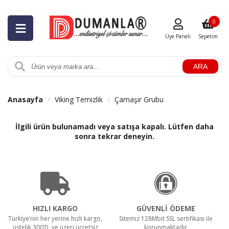
0
Üye Paneli
Sepetim
ARA
Anasayfa
Viking Temizlik
Çamaşır Grubu
İlgili ürün bulunamadı veya satışa kapalı. Lütfen daha
sonra tekrar deneyin.
HIZLI KARGO
GÜVENLİ ÖDEME
Türkiye’nin her yerine hızlı kargo,
Sitemiz 128Mbit SSL sertifikası ile
üstelik 300TL ve üzeri ücretsiz
korunmaktadır