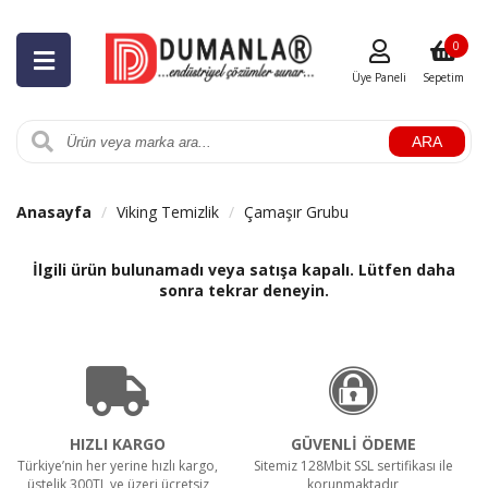
0
Üye Paneli
Sepetim
ARA
Anasayfa
Viking Temizlik
Çamaşır Grubu
İlgili ürün bulunamadı veya satışa kapalı. Lütfen daha
sonra tekrar deneyin.
HIZLI KARGO
GÜVENLİ ÖDEME
Türkiye’nin her yerine hızlı kargo,
Sitemiz 128Mbit SSL sertifikası ile
üstelik 300TL ve üzeri ücretsiz
korunmaktadır