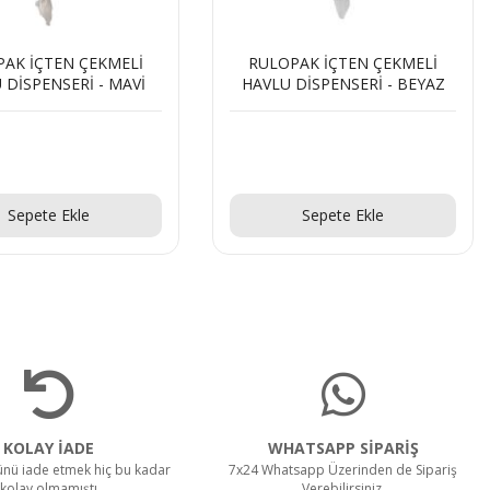
AK İÇTEN ÇEKMELİ
RULOPAK ELİTE İÇTEN
DİSPENSERİ - BEYAZ
ÇEKMELİ PERFORELİ HAVLU
DİSPENSERİ - SİYAH
Teklif Al!
Teklif Al!
Sepete Ekle
Sepete Ekle
KOLAY İADE
WHATSAPP SİPARİŞ
rünü iade etmek hiç bu kadar
7x24 Whatsapp Üzerinden de Sipariş
kolay olmamıştı
Verebilirsiniz.