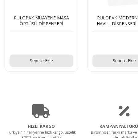
RULOPAK MODERN C KAT
RULOPAK MOBİL 
HAVLU DİSPENSERİ 200 LÜ
DİSPENSERİ
BEYAZ
Teklif Al!
Teklif Al!
Sepete Ekle
Sepete Ekle
HIZLI KARGO
KAMPANYALI ÜRÜ
Türkiye’nin her yerine hızlı kargo, üstelik
Birbirinden farklı marka ve 
300TL ve üzeri ücretsiz
indirimli fiyatlar