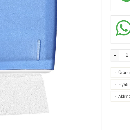
Ürünü 
·
Fiyatı
·
Aklımd
·