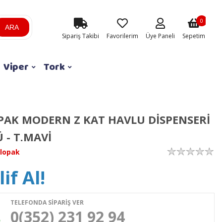
0
ARA
Sipariş Takibi
Favorilerim
Üye Paneli
Sepetim
Viper
Tork
AK MODERN Z KAT HAVLU DİSPENSERİ
Ü - T.MAVİ
lopak
if Al!
TELEFONDA SİPARİŞ VER
0(352) 231 92 94