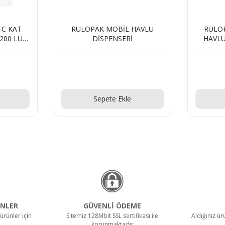
HAVLU
RULOPAK İÇTEN ÇEKMELİ
RULOP
HAVLU DİSPENSERİ - MAVİ
HAVLU 
Teklif Al!
Sepete Ekle
NLER
GÜVENLİ ÖDEME
ürünler için
Sitemiz 128Mbit SSL sertifikası ile
Aldığınız ü
korunmaktadır