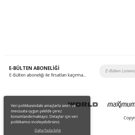
E-BÜLTEN ABONELİĞİ
E-Bülten aboneliği ile fırsatları kaçırma...
Veri politikasındaki amaçlarla sınırlı ve
mevzuata uygun şekilde çerez
konumlandırmaktayız. Detaylar için veri
Copyr
politikamızı inceleyebilirsiniz.
Daha fazla bilgi