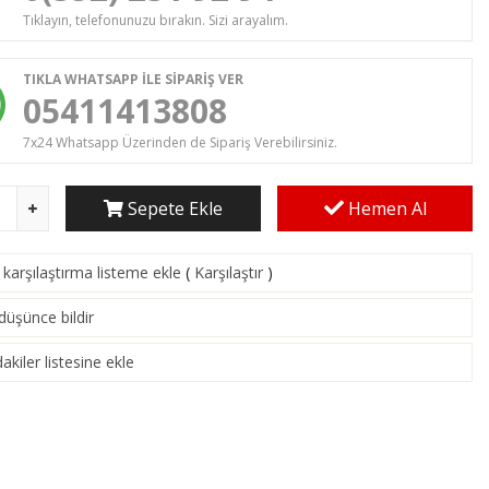
Tıklayın, telefonunuzu bırakın. Sizi arayalım.
TIKLA WHATSAPP İLE SİPARİŞ VER
05411413808
7x24 Whatsapp Üzerinden de Sipariş Verebilirsiniz.
Sepete Ekle
Hemen Al
karşılaştırma listeme ekle
(
Karşılaştır
)
 düşünce bildir
akiler listesine ekle