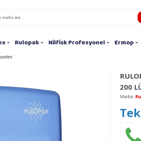
ex
Rulopak
Nilfisk Profesyonel
Ermop
serleri
RULOP
200 L
Marka:
Ru
Tekl