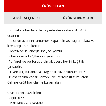
ÜRÜN DETAYI
TAKSİT SEÇENEKLERİ
ÜRÜN YORUMLARI
•En zorlu ortamlarla ile baş edebilecek dayanıklı ABS
tasarım.
•Rulonun üzerinin tamamen kapalı olması, sıçramalara ve
kire karşı ürünü korur.
•Elektrik ve Pil enerjisi ihtiyacı yoktur.
•İçten çekme kağıtlar ile uyumludur.
•Perforeli ve perforesiz olmak üzere her iki kağıt ile
çalışabilir.
•Hijyeniktir, kullanılacak kağıda ilk siz dokunursunuz.
•19cm çapına kadar Perforeli ve Perforesiz tüm İçten
Çekme kağıt havlular ile kullanılabilir.
Ürün Teknik Özellikleri:
•Ağırlık:0.55
•Ebat:340X270X245MM