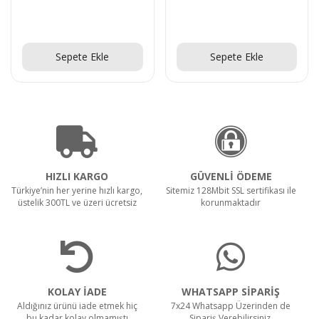
Teklif Al!
Teklif Al!
Sepete Ekle
Sepete Ekle
HIZLI KARGO
GÜVENLİ ÖDEME
Türkiye’nin her yerine hızlı kargo,
Sitemiz 128Mbit SSL sertifikası ile
üstelik 300TL ve üzeri ücretsiz
korunmaktadır
KOLAY İADE
WHATSAPP SİPARİŞ
Aldığınız ürünü iade etmek hiç
7x24 Whatsapp Üzerinden de
bu kadar kolay olmamıştı
Sipariş Verebilirsiniz.