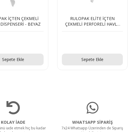
OPAK ELİTE İÇTEN
RULOPAK ELİTE İÇTEN
Lİ PERFORELİ HAVLU
ÇEKMELİ PERFORELİ HAVLU
SPENSERİ - SİYAH
DİSPENSERİ - BEYAZ
Teklif Al!
Teklif Al!
Sepete Ekle
Sepete Ekle
KOLAY İADE
WHATSAPP SİPARİŞ
rünü iade etmek hiç bu kadar
7x24 Whatsapp Üzerinden de Sipariş