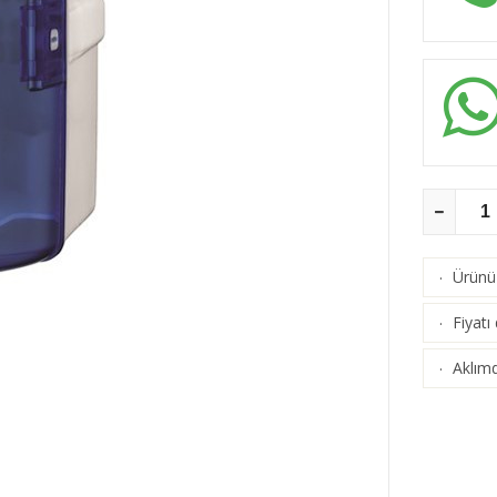
Ürünü 
·
Fiyatı
·
Aklımd
·