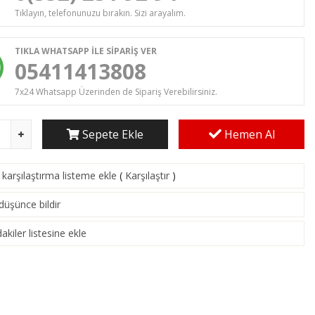
Tıklayın, telefonunuzu bırakın. Sizi arayalım.
TIKLA WHATSAPP İLE SİPARİŞ VER
05411413808
7x24 Whatsapp Üzerinden de Sipariş Verebilirsiniz.
Sepete Ekle
Hemen Al
karşılaştırma listeme ekle
(
Karşılaştır
)
 düşünce bildir
akiler listesine ekle