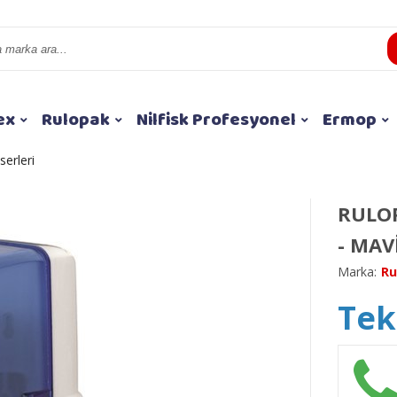
ex
Rulopak
Nilfisk Profesyonel
Ermop
serleri
RULOP
- MAV
Marka:
Ru
Tekl