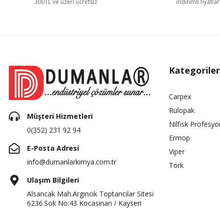
300TL ve üzeri ücretsiz
indirimli fiyatlar
Kategoriler
Carpex
Rulopak
Müşteri Hizmetleri
Nilfisk Profesyo
0(352) 231 92 94
Ermop
E-Posta Adresi
Viper
info@dumanlarkimya.com.tr
Tork
Ulaşım Bilgileri
Alsancak Mah.Argıncık Toptancılar Sitesi
6236.Sok No:43 Kocasinan / Kayseri