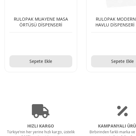
RULOPAK MODERN C KAT
RULOPAK MOBİL 
HAVLU DİSPENSERİ 200 LÜ
DİSPENSERİ
BEYAZ
Teklif Al!
Teklif Al!
Sepete Ekle
Sepete Ekle
HIZLI KARGO
KAMPANYALI ÜRÜ
Türkiye’nin her yerine hızlı kargo, üstelik
Birbirinden farklı marka ve 