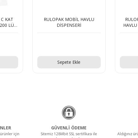
HAVLU
RULOPAK İÇTEN ÇEKMELİ
RUL
HAVLU DİSPENSERİ - BEYAZ
ÇEKME
Dİ
Teklif Al!
Sepete Ekle
NLER
GÜVENLİ ÖDEME
ürünler için
Sitemiz 128Mbit SSL sertifikası ile
Aldığınız ü