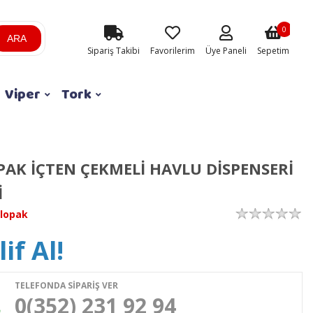
0
ARA
Sipariş Takibi
Favorilerim
Üye Paneli
Sepetim
Viper
Tork
AK İÇTEN ÇEKMELİ HAVLU DİSPENSERİ
İ
lopak
if Al!
TELEFONDA SİPARİŞ VER
0(352) 231 92 94