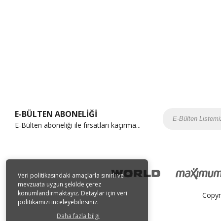
E-BÜLTEN ABONELİĞİ
E-Bülten aboneliği ile fırsatları kaçırma...
Veri politikasındaki amaçlarla sınırlı ve
mevzuata uygun şekilde çerez
konumlandırmaktayız. Detaylar için veri
Copyr
politikamızı inceleyebilirsiniz.
Daha fazla bilgi