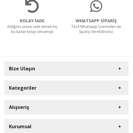
KOLAY İADE
WHATSAPP SİPARİŞ
Aldığınız ürünü iade etmek hiç
7x24 Whatsapp Üzerinden de
bu kadar kolay olmamıştı
Sipariş Verebilirsiniz.
Bize Ulaşın
Kategoriler
Carpex
Alışveriş
Rulopak
Müşteri Hizmetleri
Nilfisk Profesyonel
Sipariş Takibi
0(352) 231 92 94
Kurumsal
Ermop
S.S.S.