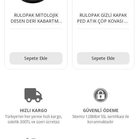
RULOPAK MİTOLOJİK
RULOPAK GİZLİ KAPAK
DESEN DERİ KABARTMA
PED ATIK ÇÖP KOVASI 20
ÇÖP KOVASI 10 L
L
Teklif Al!
Teklif Al!
Sepete Ekle
Sepete Ekle
HIZLI KARGO
GÜVENLİ ÖDEME
Türkiye’nin her yerine hızlı kargo,
Sitemiz 128Mbit SSL sertifikası ile
üstelik 300TL ve üzeri ücretsiz
korunmaktadır