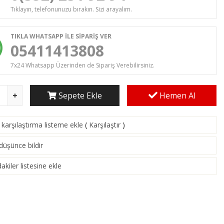
Tıklayın, telefonunuzu bırakın. Sizi arayalım.
TIKLA WHATSAPP İLE SİPARİŞ VER
05411413808
7x24 Whatsapp Üzerinden de Sipariş Verebilirsiniz.
Sepete Ekle
Hemen Al
karşılaştırma listeme ekle
(
Karşılaştır
)
 düşünce bildir
akiler listesine ekle