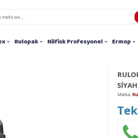
ex
Rulopak
Nilfisk Profesyonel
Ermop
RULOP
SİYAH
Marka:
Ru
Tekl