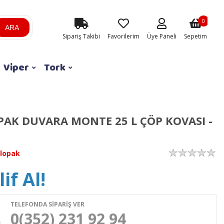
0
ARA
Sipariş Takibi
Favorilerim
Üye Paneli
Sepetim
Viper
Tork
AK DUVARA MONTE 25 L ÇÖP KOVASI -
lopak
if Al!
TELEFONDA SİPARİŞ VER
0(352) 231 92 94