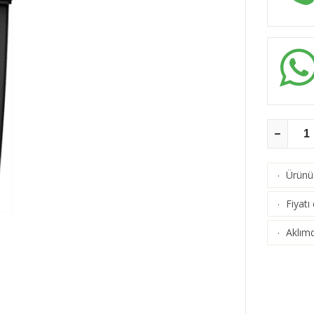
Ürünü 
·
Fiyatı
·
Aklımd
·