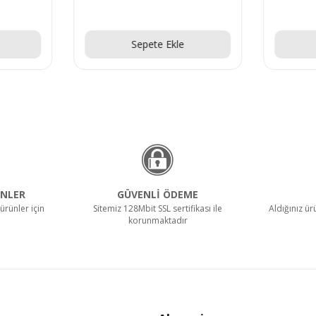
Teklif Al!
Sepete Ekle
NLER
GÜVENLİ ÖDEME
ürünler için
Sitemiz 128Mbit SSL sertifikası ile
Aldığınız ü
korunmaktadır