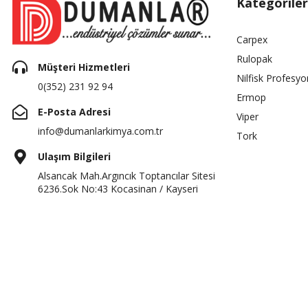
Kategoriler
Carpex
Rulopak
Müşteri Hizmetleri
Nilfisk Profesyo
0(352) 231 92 94
Ermop
E-Posta Adresi
Viper
info@dumanlarkimya.com.tr
Tork
Ulaşım Bilgileri
Alsancak Mah.Argıncık Toptancılar Sitesi
6236.Sok No:43 Kocasinan / Kayseri