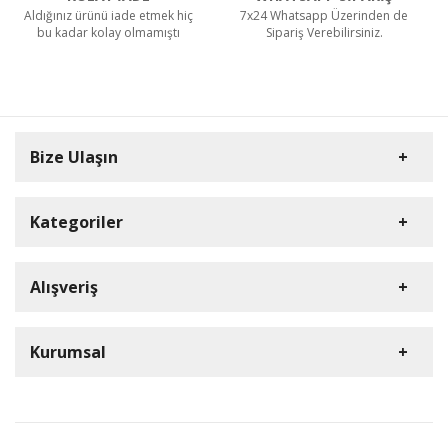
Aldığınız ürünü iade etmek hiç
7x24 Whatsapp Üzerinden de
bu kadar kolay olmamıştı
Sipariş Verebilirsiniz.
Bize Ulaşın
Kategoriler
Carpex
Alışveriş
Rulopak
Müşteri Hizmetleri
Nilfisk Profesyonel
Sipariş Takibi
0(352) 231 92 94
Kurumsal
Ermop
S.S.S.
E-Posta Adresi
Viper
Kargo ve Taşıma Bilgileri
İletişim
info@dumanlarkimya.com.tr
Tork
Detaylı Arama
Gizlilik ve Kullanım Şartları