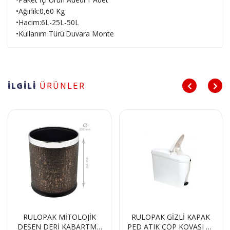
•Ağırlık:0,60 Kg
•Hacim:6L-25L-50L
•Kullanım Türü:Duvara Monte
İLGİLİ
ÜRÜNLER
İK
RULOPAK GİZLİ KAPAK
RULOPAK SENSÖRLÜ
TMA
PED ATIK ÇÖP KOVASI 20
ÇÖP KOVASI 18 L