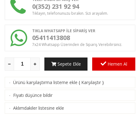
0(352) 231 92 94
Tıklayın, telefonunuzu bırakın. Sizi arayalım.
TIKLA WHATSAPP İLE SİPARİŞ VER
05411413808
7x24 Whatsapp Üzerinden de Sipariş Verebilirsiniz.
Sepete Ekle
Hemen Al
Ürünü karşılaştırma listeme ekle
(
Karşılaştır
)
·
Fiyatı düşünce bildir
·
Aklımdakiler listesine ekle
·