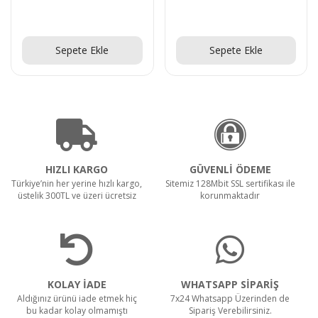
Teklif Al!
Teklif Al!
Sepete Ekle
Sepete Ekle
HIZLI KARGO
GÜVENLİ ÖDEME
Türkiye’nin her yerine hızlı kargo,
Sitemiz 128Mbit SSL sertifikası ile
üstelik 300TL ve üzeri ücretsiz
korunmaktadır
KOLAY İADE
WHATSAPP SİPARİŞ
Aldığınız ürünü iade etmek hiç
7x24 Whatsapp Üzerinden de
bu kadar kolay olmamıştı
Sipariş Verebilirsiniz.