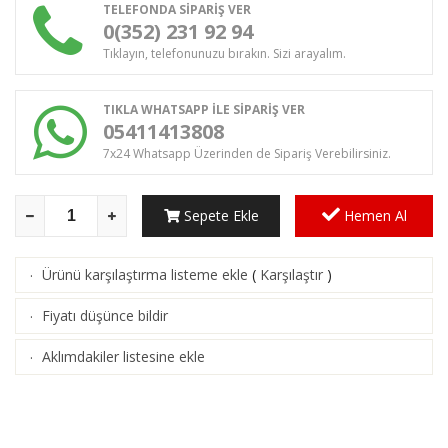
TELEFONDA SİPARİŞ VER
0(352) 231 92 94
Tıklayın, telefonunuzu bırakın. Sizi arayalım.
TIKLA WHATSAPP İLE SİPARİŞ VER
05411413808
7x24 Whatsapp Üzerinden de Sipariş Verebilirsiniz.
Sepete Ekle
Hemen Al
Ürünü karşılaştırma listeme ekle
(
Karşılaştır
)
·
Fiyatı düşünce bildir
·
Aklımdakiler listesine ekle
·