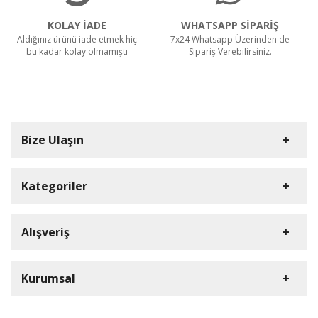
KOLAY İADE
WHATSAPP SİPARİŞ
Aldığınız ürünü iade etmek hiç
7x24 Whatsapp Üzerinden de
bu kadar kolay olmamıştı
Sipariş Verebilirsiniz.
Bize Ulaşın
Kategoriler
Carpex
Alışveriş
Rulopak
Müşteri Hizmetleri
Nilfisk Profesyonel
Sipariş Takibi
0(352) 231 92 94
Kurumsal
Ermop
S.S.S.
E-Posta Adresi
Viper
Kargo ve Taşıma Bilgileri
İletişim