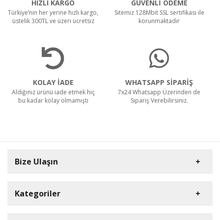
HIZLI KARGO
GÜVENLİ ÖDEME
Türkiye’nin her yerine hızlı kargo,
Sitemiz 128Mbit SSL sertifikası ile
üstelik 300TL ve üzeri ücretsiz
korunmaktadır
KOLAY İADE
WHATSAPP SİPARİŞ
Aldığınız ürünü iade etmek hiç
7x24 Whatsapp Üzerinden de
bu kadar kolay olmamıştı
Sipariş Verebilirsiniz.
Bize Ulaşın
Kategoriler
Carpex