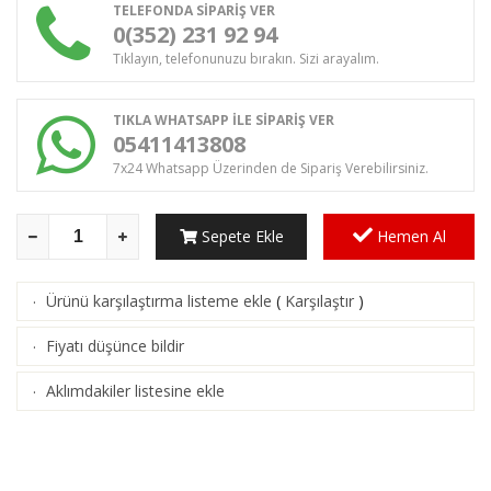
TELEFONDA SİPARİŞ VER
0(352) 231 92 94
Tıklayın, telefonunuzu bırakın. Sizi arayalım.
TIKLA WHATSAPP İLE SİPARİŞ VER
05411413808
7x24 Whatsapp Üzerinden de Sipariş Verebilirsiniz.
Sepete Ekle
Hemen Al
Ürünü karşılaştırma listeme ekle
(
Karşılaştır
)
·
Fiyatı düşünce bildir
·
Aklımdakiler listesine ekle
·