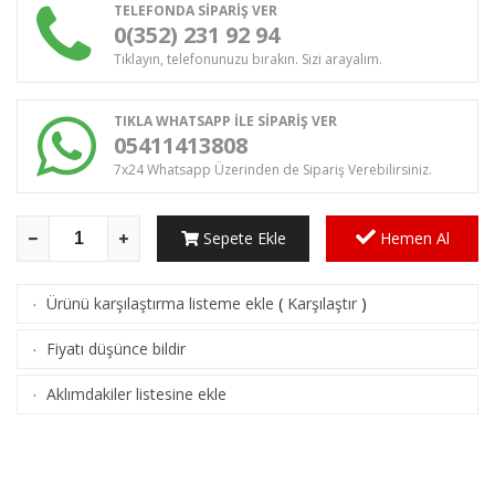
TELEFONDA SİPARİŞ VER
0(352) 231 92 94
Tıklayın, telefonunuzu bırakın. Sizi arayalım.
TIKLA WHATSAPP İLE SİPARİŞ VER
05411413808
7x24 Whatsapp Üzerinden de Sipariş Verebilirsiniz.
Sepete Ekle
Hemen Al
Ürünü karşılaştırma listeme ekle
(
Karşılaştır
)
·
Fiyatı düşünce bildir
·
Aklımdakiler listesine ekle
·