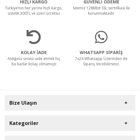
HIZLI KARGO
GÜVENLİ ÖDEME
Türkiye’nin her yerine hızlı kargo,
Sitemiz 128Mbit SSL sertifikası ile
üstelik 300TL ve üzeri ücretsiz
korunmaktadır
KOLAY İADE
WHATSAPP SİPARİŞ
Aldığınız ürünü iade etmek hiç
7x24 Whatsapp Üzerinden de
bu kadar kolay olmamıştı
Sipariş Verebilirsiniz.
Bize Ulaşın
Kategoriler
Carpex