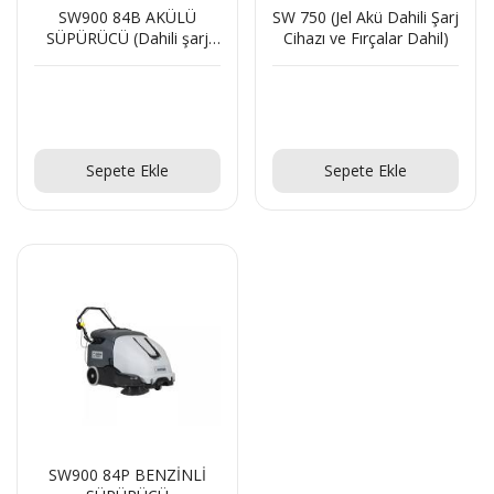
SW900 84B AKÜLÜ
SW 750 (Jel Akü Dahili Şarj
SÜPÜRÜCÜ (Dahili şarj
Cihazı ve Fırçalar Dahil)
aleti ile)
Teklif Al!
SR 1601 B Akülü
Teklif Al!
Teklif Al!
Sepete Ekle
Sepete Ekle
Teklif Al!
CTS40 MC Z22 EXA
Teklif Al!
SW900 84P BENZİNLİ