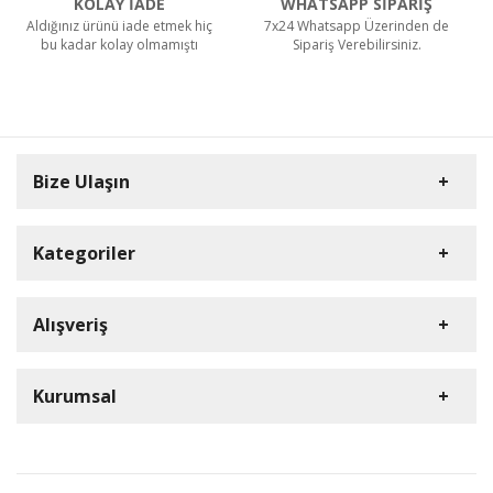
KOLAY İADE
WHATSAPP SİPARİŞ
Aldığınız ürünü iade etmek hiç
7x24 Whatsapp Üzerinden de
bu kadar kolay olmamıştı
Sipariş Verebilirsiniz.
Bize Ulaşın
Kategoriler
Carpex
Alışveriş
Rulopak
Müşteri Hizmetleri
Nilfisk Profesyonel
Sipariş Takibi
0(352) 231 92 94
Kurumsal
Ermop
S.S.S.
E-Posta Adresi
Viper
Kargo ve Taşıma Bilgileri
İletişim
info@dumanlarkimya.com.tr
Tork
Detaylı Arama
Gizlilik ve Kullanım Şartları