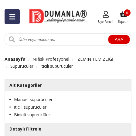
0
Üye Paneli
Sepetim
ARA
Anasayfa
Nilfisk Profesyonel
ZEMİN TEMİZLİĞİ
Süpürücüler
İticili süpürücüler
Alt Kategoriler
Manuel süpürücüler
İticili süpürücüler
Binicili süpürücüler
Detaylı Filtrele