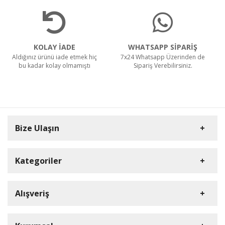
KOLAY İADE
WHATSAPP SİPARİŞ
Aldığınız ürünü iade etmek hiç
7x24 Whatsapp Üzerinden de
bu kadar kolay olmamıştı
Sipariş Verebilirsiniz.
Bize Ulaşın
Kategoriler
Carpex
Alışveriş
Rulopak
Müşteri Hizmetleri
Nilfisk Profesyonel
Sipariş Takibi
0(352) 231 92 94