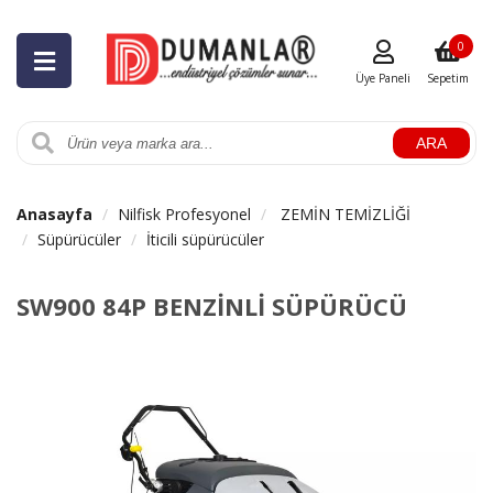
0
Üye Paneli
Sepetim
ARA
Anasayfa
Nilfisk Profesyonel
ZEMİN TEMİZLİĞİ
Süpürücüler
İticili süpürücüler
SW900 84P BENZİNLİ SÜPÜRÜCÜ