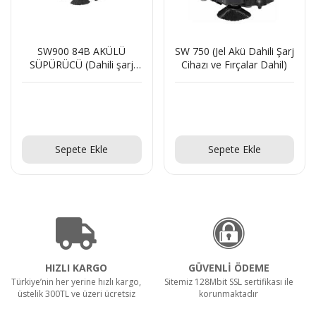
SW900 84B AKÜLÜ
SW 750 (Jel Akü Dahili Şarj
SÜPÜRÜCÜ (Dahili şarj
Cihazı ve Fırçalar Dahil)
aleti ile)
Teklif Al!
Teklif Al!
Sepete Ekle
Sepete Ekle
HIZLI KARGO
GÜVENLİ ÖDEME
Türkiye’nin her yerine hızlı kargo,
Sitemiz 128Mbit SSL sertifikası ile
üstelik 300TL ve üzeri ücretsiz
korunmaktadır