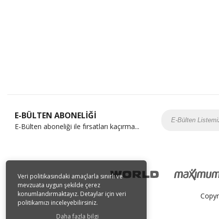
E-BÜLTEN ABONELİĞİ
E-Bülten aboneliği ile fırsatları kaçırma...
Veri politikasındaki amaçlarla sınırlı ve
mevzuata uygun şekilde çerez
konumlandırmaktayız. Detaylar için veri
Copyr
politikamızı inceleyebilirsiniz.
Daha fazla bilgi