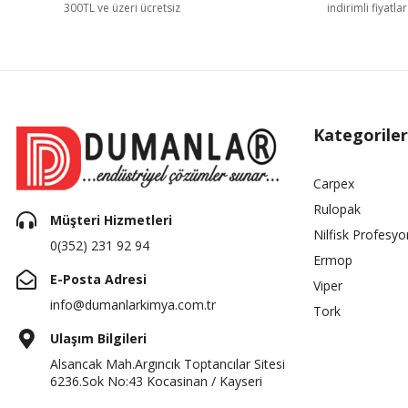
300TL ve üzeri ücretsiz
indirimli fiyatlar
Kategoriler
Carpex
Rulopak
Müşteri Hizmetleri
Nilfisk Profesyo
0(352) 231 92 94
Ermop
E-Posta Adresi
Viper
info@dumanlarkimya.com.tr
Tork
Ulaşım Bilgileri
Alsancak Mah.Argıncık Toptancılar Sitesi
6236.Sok No:43 Kocasinan / Kayseri