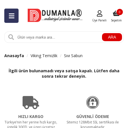
0
Üye Paneli
Sepetim
ARA
Anasayfa
Viking Temizlik
Sıvı Sabun
İlgili ürün bulunamadı veya satışa kapalı. Lütfen daha
sonra tekrar deneyin.
HIZLI KARGO
GÜVENLİ ÖDEME
Türkiye’nin her yerine hızlı kargo,
Sitemiz 128Mbit SSL sertifikası ile
üstelik 300TL ve üzeri ücretsiz
korunmaktadır