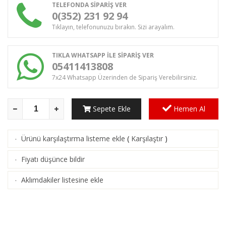
TELEFONDA SİPARİŞ VER
0(352) 231 92 94
Tıklayın, telefonunuzu bırakın. Sizi arayalım.
TIKLA WHATSAPP İLE SİPARİŞ VER
05411413808
7x24 Whatsapp Üzerinden de Sipariş Verebilirsiniz.
Sepete Ekle
Hemen Al
Ürünü karşılaştırma listeme ekle
(
Karşılaştır
)
·
Fiyatı düşünce bildir
·
Aklımdakiler listesine ekle
·