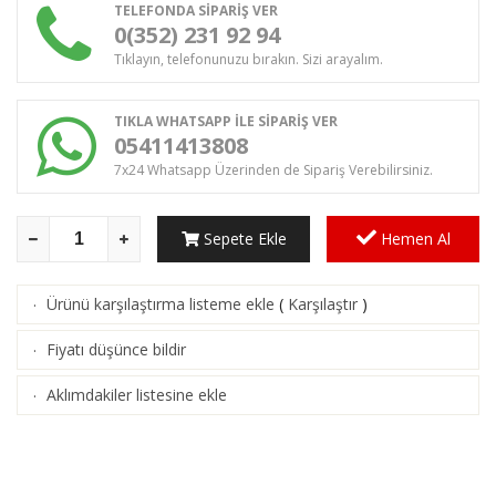
TELEFONDA SİPARİŞ VER
0(352) 231 92 94
Tıklayın, telefonunuzu bırakın. Sizi arayalım.
TIKLA WHATSAPP İLE SİPARİŞ VER
05411413808
7x24 Whatsapp Üzerinden de Sipariş Verebilirsiniz.
Sepete Ekle
Hemen Al
Ürünü karşılaştırma listeme ekle
(
Karşılaştır
)
·
Fiyatı düşünce bildir
·
Aklımdakiler listesine ekle
·