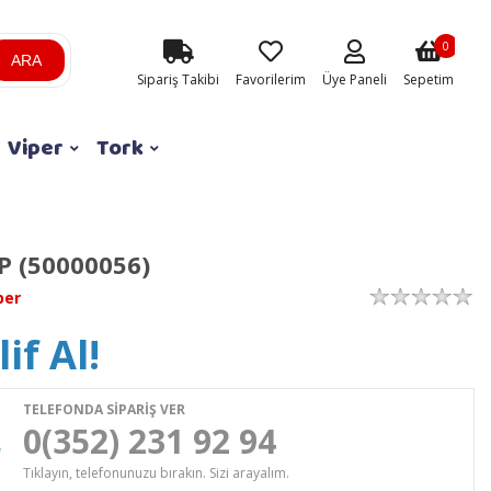
0
ARA
Sipariş Takibi
Favorilerim
Üye Paneli
Sepetim
Viper
Tork
 P (50000056)
per
if Al!
TELEFONDA SİPARİŞ VER
0(352) 231 92 94
Tıklayın, telefonunuzu bırakın. Sizi arayalım.