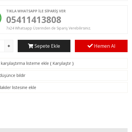
TIKLA WHATSAPP İLE SİPARİŞ VER
05411413808
7x24 Whatsapp Üzerinden de Sipariş Verebilirsiniz.
Sepete Ekle
Hemen Al
karşılaştırma listeme ekle
(
Karşılaştır
)
 düşünce bildir
akiler listesine ekle