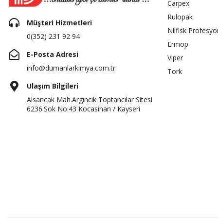
Carpex
Rulopak
Müşteri Hizmetleri
Nilfisk Profesyo
0(352) 231 92 94
Ermop
E-Posta Adresi
Viper
info@dumanlarkimya.com.tr
Tork
Ulaşım Bilgileri
Alsancak Mah.Argıncık Toptancılar Sitesi
6236.Sok No:43 Kocasinan / Kayseri