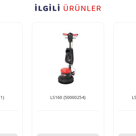
İLGİLİ
ÜRÜNLER
1)
LS160 (50000254)
L
Teklif Al!