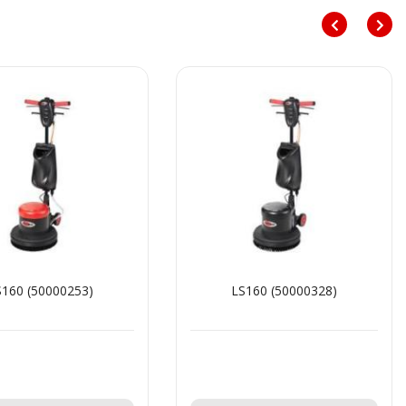
S160 (50000253)
LS160 (50000328)
Teklif Al!
Teklif Al!