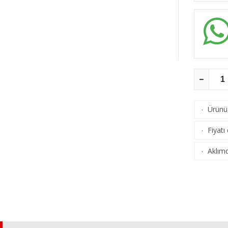
Ürünü 
·
Fiyatı
·
Aklımd
·