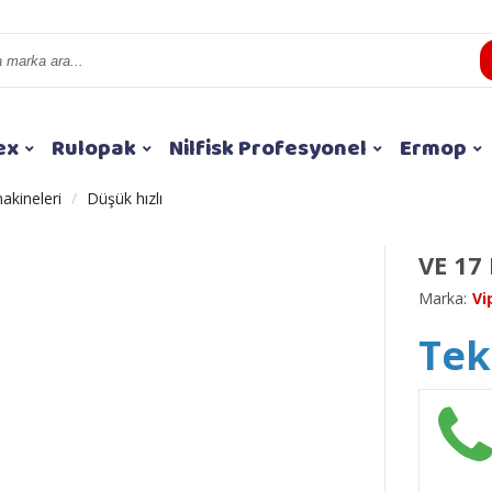
ex
Rulopak
Nilfisk Profesyonel
Ermop
makineleri
Düşük hızlı
VE 17
Marka:
Vi
Tekl