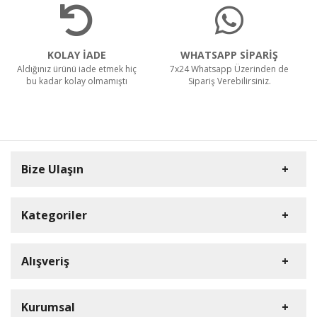
KOLAY İADE
WHATSAPP SİPARİŞ
Aldığınız ürünü iade etmek hiç
7x24 Whatsapp Üzerinden de
bu kadar kolay olmamıştı
Sipariş Verebilirsiniz.
Bize Ulaşın
Kategoriler
Carpex
Alışveriş
Rulopak
Müşteri Hizmetleri
Nilfisk Profesyonel
Sipariş Takibi
0(352) 231 92 94
Kurumsal
Ermop