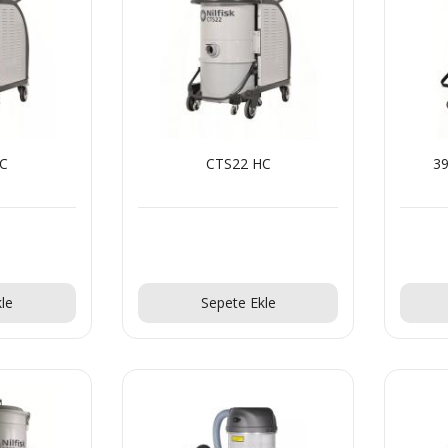
HC
CTS22 HC
39
!
Teklif Al!
le
Sepete Ekle