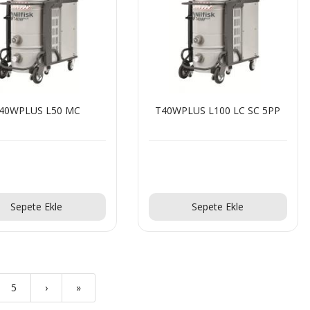
40WPLUS L50 MC
T40WPLUS L100 LC SC 5PP
Teklif Al!
Teklif Al!
Sepete Ekle
Sepete Ekle
5
›
»