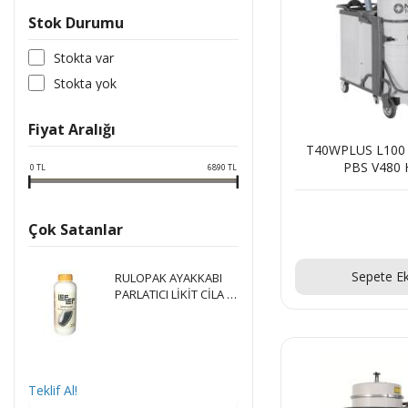
Stok Durumu
Stokta var
Stokta yok
Fiyat Aralığı
T40WPLUS L100 
PBS V480 
0
TL
6890
TL
Çok Satanlar
Teklif Al
Sepete Ek
RULOPAK AYAKKABI
PARLATICI LİKİT CİLA 1
LT
Teklif Al!