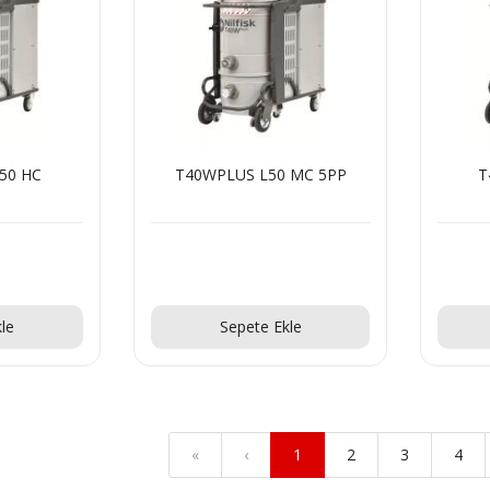
50 HC
T40WPLUS L50 MC 5PP
T
!
Teklif Al!
le
Sepete Ekle
«
‹
1
2
3
4