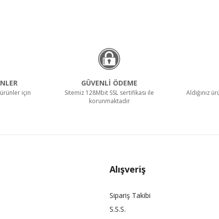
NLER
GÜVENLİ ÖDEME
ürünler için
Sitemiz 128Mbit SSL sertifikası ile
Aldığınız ü
korunmaktadır
Alışveriş
Sipariş Takibi
S.S.S.