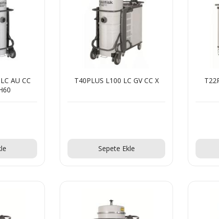
LC AU CC
T40PLUS L100 LC GV CC X
T22
H60
!
Teklif Al!
le
Sepete Ekle