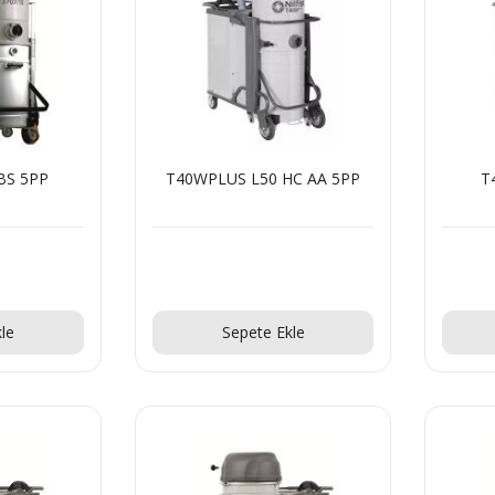
BS 5PP
T40WPLUS L50 HC AA 5PP
T
!
Teklif Al!
le
Sepete Ekle