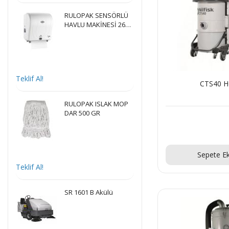
RULOPAK SENSÖRLÜ
HAVLU MAKİNESİ 26
CM - BEYAZ
Teklif Al!
CTS40 
RULOPAK ISLAK MOP
DAR 500 GR
Teklif Al
Sepete Ek
Teklif Al!
SR 1601 B Akülü