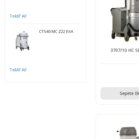
Teklif Al!
CTS40 MC Z22 EXA
3707/10 HC S
Teklif Al!
Teklif Al
Sepete Ek