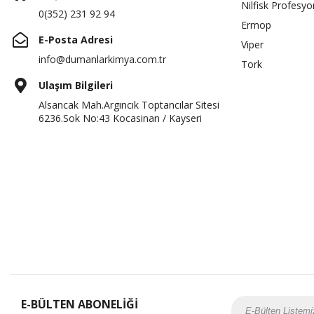
Nilfisk Profesyo
0(352) 231 92 94
Ermop
E-Posta Adresi
Viper
info@dumanlarkimya.com.tr
Tork
Ulaşım Bilgileri
Alsancak Mah.Argıncık Toptancılar Sitesi
6236.Sok No:43 Kocasinan / Kayseri
E-BÜLTEN ABONELİĞİ