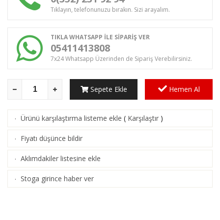
Tıklayın, telefonunuzu bırakın. Sizi arayalım.
TIKLA WHATSAPP İLE SİPARİŞ VER
05411413808
7x24 Whatsapp Üzerinden de Sipariş Verebilirsiniz.
Sepete Ekle
Hemen Al
Ürünü karşılaştırma listeme ekle
(
Karşılaştır
)
·
Fiyatı düşünce bildir
·
Aklımdakiler listesine ekle
·
Stoga girince haber ver
·