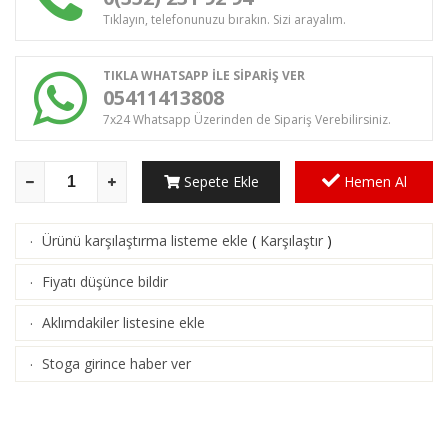
Tıklayın, telefonunuzu bırakın. Sizi arayalım.
TIKLA WHATSAPP İLE SİPARİŞ VER
05411413808
7x24 Whatsapp Üzerinden de Sipariş Verebilirsiniz.
Sepete Ekle
Hemen Al
Ürünü karşılaştırma listeme ekle
(
Karşılaştır
)
·
Fiyatı düşünce bildir
·
Aklımdakiler listesine ekle
·
Stoga girince haber ver
·