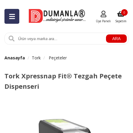
0
Üye Paneli
Sepetim
ARA
Anasayfa
Tork
Peçeteler
Tork Xpressnap Fit® Tezgah Peçete
Dispenseri