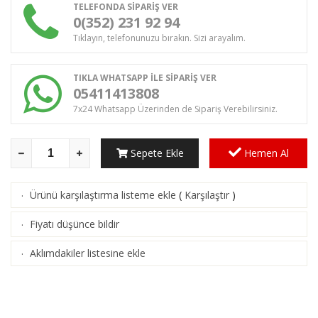
TELEFONDA SİPARİŞ VER
0(352) 231 92 94
Tıklayın, telefonunuzu bırakın. Sizi arayalım.
TIKLA WHATSAPP İLE SİPARİŞ VER
05411413808
7x24 Whatsapp Üzerinden de Sipariş Verebilirsiniz.
Sepete Ekle
Hemen Al
Ürünü karşılaştırma listeme ekle
(
Karşılaştır
)
·
Fiyatı düşünce bildir
·
Aklımdakiler listesine ekle
·