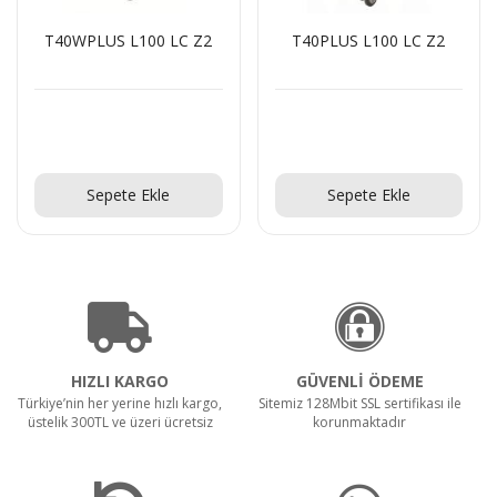
T40WPLUS L100 LC Z2
T40PLUS L100 LC Z2
Teklif Al!
Teklif Al!
Sepete Ekle
Sepete Ekle
HIZLI KARGO
GÜVENLİ ÖDEME
Türkiye’nin her yerine hızlı kargo,
Sitemiz 128Mbit SSL sertifikası ile
üstelik 300TL ve üzeri ücretsiz
korunmaktadır