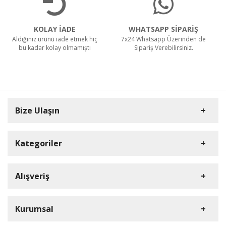
KOLAY İADE
WHATSAPP SİPARİŞ
Aldığınız ürünü iade etmek hiç
7x24 Whatsapp Üzerinden de
bu kadar kolay olmamıştı
Sipariş Verebilirsiniz.
Bize Ulaşın
Kategoriler
Carpex
Alışveriş
Rulopak
Müşteri Hizmetleri
Nilfisk Profesyonel
Sipariş Takibi
0(352) 231 92 94
Kurumsal
Ermop
S.S.S.