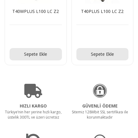
T40WPLUS L100 LC Z2
T40PLUS L100 LC Z2
Teklif Al!
Teklif Al!
Sepete Ekle
Sepete Ekle
HIZLI KARGO
GÜVENLİ ÖDEME
Türkiye’nin her yerine hızlı kargo,
Sitemiz 128Mbit SSL sertifikası ile
üstelik 300TL ve üzeri ücretsiz
korunmaktadır