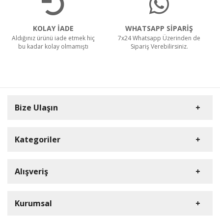
KOLAY İADE
WHATSAPP SİPARİŞ
Aldığınız ürünü iade etmek hiç
7x24 Whatsapp Üzerinden de
bu kadar kolay olmamıştı
Sipariş Verebilirsiniz.
Bize Ulaşın
Kategoriler
Carpex
Alışveriş
Rulopak
Müşteri Hizmetleri
Nilfisk Profesyonel
Sipariş Takibi
0(352) 231 92 94
Kurumsal
Ermop
S.S.S.