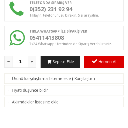
TELEFONDA SİPARİŞ VER
0(352) 231 92 94
Tıklayın, telefonunuzu bırakın. Sizi arayalım.
TIKLA WHATSAPP İLE SİPARİŞ VER
05411413808
7x24 Whatsapp Üzerinden de Sipariş Verebilirsiniz.
Sepete Ekle
Hemen Al
Ürünü karşılaştırma listeme ekle
(
Karşılaştır
)
·
Fiyatı düşünce bildir
·
Aklımdakiler listesine ekle
·