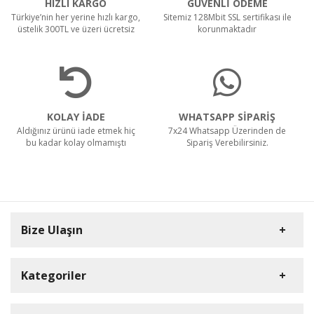
HIZLI KARGO
GÜVENLİ ÖDEME
Türkiye’nin her yerine hızlı kargo,
Sitemiz 128Mbit SSL sertifikası ile
üstelik 300TL ve üzeri ücretsiz
korunmaktadır
KOLAY İADE
WHATSAPP SİPARİŞ
Aldığınız ürünü iade etmek hiç
7x24 Whatsapp Üzerinden de
bu kadar kolay olmamıştı
Sipariş Verebilirsiniz.
Bize Ulaşın
Kategoriler
Carpex