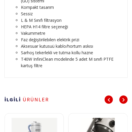
(GU) sistemi
Kompakt tasarım
Sessiz
L & M Sınıfı filtrasyon
HEPA H14 filtre seçeneği
Vakummetre
Faz değiştirilebilen elektrik prizi
Aksesuar kutusuü kablo/hortum askısı
Sarhoş tekerlekli ve tutma kollu hazne
T40W InfiniClean modelinde 5 adet M sınıfı PTFE
kartuş filtre
İLGİLİ
ÜRÜNLER