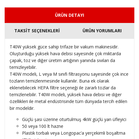
ÜRÜN DETAYI
TAKSİT SEÇENEKLERİ
ÜRÜN YORUMLARI
T40W yüksek güce sahip trifaze bir vakum makinesidir.
Oluşturduğu yüksek hava debisi sayesinde çok miktarda
çapak, toz ve diğer üretim artığının yanında sıvıları da
temizleyebilir.
T40W modeli, L veya M sınıfı filtrasyonu sayesinde çok ince
tozların temizlenmesinde kullanılır. Buna ek olarak
eklenebilecek HEPA filtre seçeneği ile zararlı tozlar da
temizlenebilir. T40W modeli, yüksek hava debisi ve diğer
özellikleri ile metal endüstrisinde tüm dünyada tercih edilen
bir modeldir.
Güçlü şasi üzerine oturtulmuş 4kW güçlü yan üfleyici
50 veya 100 lt hazne
Plastik torbalı veya Longopac’a yerçekimli boşaltma