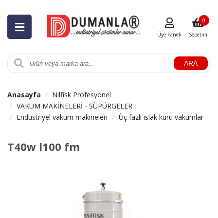
0
Üye Paneli
Sepetim
ARA
Anasayfa
Nilfisk Profesyonel
VAKUM MAKİNELERİ - SÜPÜRGELER
Endüstriyel vakum makineleri
Üç fazlı ıslak kuru vakumlar
T40w l100 fm