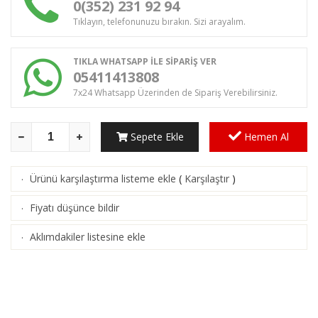
0(352) 231 92 94
Tıklayın, telefonunuzu bırakın. Sizi arayalım.
TIKLA WHATSAPP İLE SİPARİŞ VER
05411413808
7x24 Whatsapp Üzerinden de Sipariş Verebilirsiniz.
Sepete Ekle
Hemen Al
Ürünü karşılaştırma listeme ekle
(
Karşılaştır
)
·
Fiyatı düşünce bildir
·
Aklımdakiler listesine ekle
·