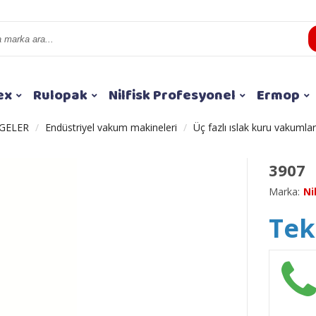
ex
Rulopak
Nilfisk Profesyonel
Ermop
GELER
Endüstriyel vakum makineleri
Üç fazlı ıslak kuru vakumlar
3907
Marka:
Ni
Tekl