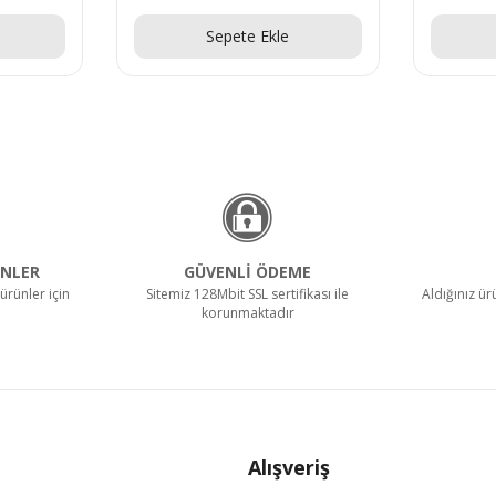
Teklif Al!
Teklif 
Sepete Ekle
Sepete 
NLER
GÜVENLİ ÖDEME
ürünler için
Sitemiz 128Mbit SSL sertifikası ile
Aldığınız ü
korunmaktadır
Alışveriş