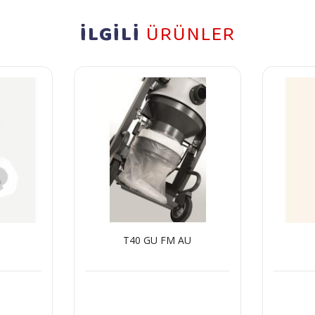
İLGİLİ
ÜRÜNLER
T40 GU FM AU
T30S G