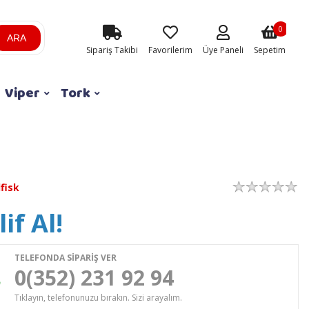
0
ARA
Sipariş Takibi
Favorilerim
Üye Paneli
Sepetim
Viper
Tork
lfisk
if Al!
TELEFONDA SİPARİŞ VER
0(352) 231 92 94
Tıklayın, telefonunuzu bırakın. Sizi arayalım.