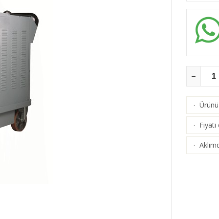
Ürünü 
·
Fiyatı
·
Aklımd
·