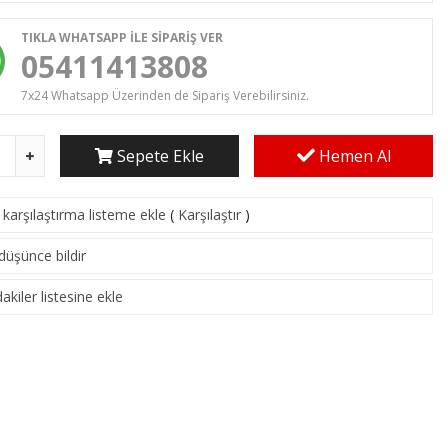
TIKLA WHATSAPP İLE SİPARİŞ VER
05411413808
7x24 Whatsapp Üzerinden de Sipariş Verebilirsiniz.
Sepete Ekle
Hemen Al
karşılaştırma listeme ekle
(
Karşılaştır
)
 düşünce bildir
akiler listesine ekle