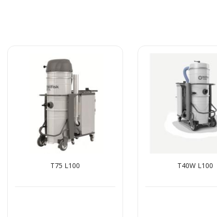
T75 L100
T40W L100