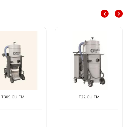
U FM
T22 GU FM