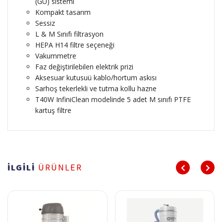
(GU) sistemi
Kompakt tasarım
Sessiz
L & M Sınıfı filtrasyon
HEPA H14 filtre seçeneği
Vakummetre
Faz değiştirilebilen elektrik prizi
Aksesuar kutusuü kablo/hortum askısı
Sarhoş tekerlekli ve tutma kollu hazne
T40W InfiniClean modelinde 5 adet M sınıfı PTFE
kartuş filtre
İLGİLİ
ÜRÜNLER