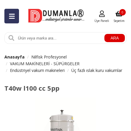
0
Üye Paneli
Sepetim
ARA
Anasayfa
Nilfisk Profesyonel
VAKUM MAKİNELERİ - SÜPÜRGELER
Endüstriyel vakum makineleri
Üç fazlı ıslak kuru vakumlar
T40w l100 cc 5pp