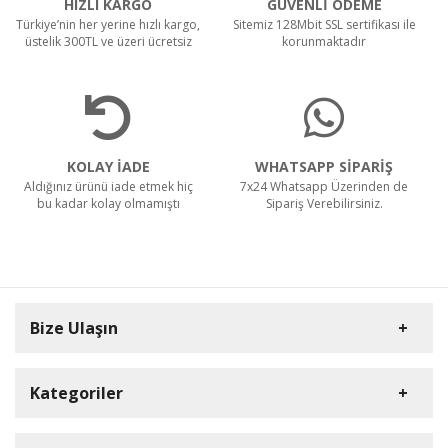
HIZLI KARGO
GÜVENLİ ÖDEME
Türkiye’nin her yerine hızlı kargo,
Sitemiz 128Mbit SSL sertifikası ile
üstelik 300TL ve üzeri ücretsiz
korunmaktadır
KOLAY İADE
WHATSAPP SİPARİŞ
Aldığınız ürünü iade etmek hiç
7x24 Whatsapp Üzerinden de
bu kadar kolay olmamıştı
Sipariş Verebilirsiniz.
Bize Ulaşın
Kategoriler
Carpex