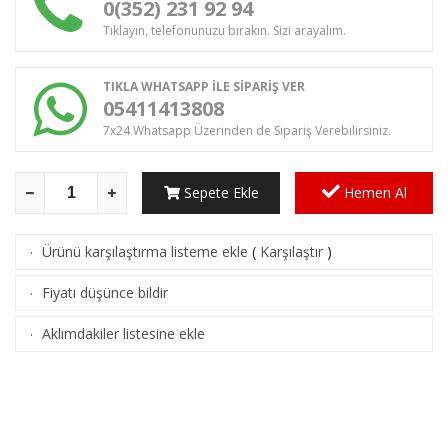
0(352) 231 92 94
Tıklayın, telefonunuzu bırakın. Sizi arayalım.
TIKLA WHATSAPP İLE SİPARİŞ VER
05411413808
7x24 Whatsapp Üzerinden de Sipariş Verebilirsiniz.
Sepete Ekle
Hemen Al
Ürünü karşılaştırma listeme ekle
(
Karşılaştır
)
·
Fiyatı düşünce bildir
·
Aklımdakiler listesine ekle
·