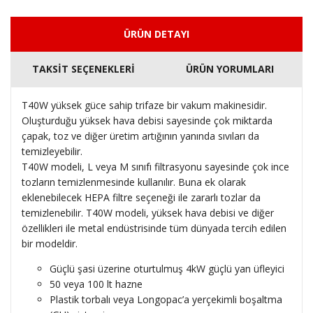
ÜRÜN DETAYI
TAKSİT SEÇENEKLERİ
ÜRÜN YORUMLARI
T40W yüksek güce sahip trifaze bir vakum makinesidir.
Oluşturduğu yüksek hava debisi sayesinde çok miktarda
çapak, toz ve diğer üretim artığının yanında sıvıları da
temizleyebilir.
T40W modeli, L veya M sınıfı filtrasyonu sayesinde çok ince
tozların temizlenmesinde kullanılır. Buna ek olarak
eklenebilecek HEPA filtre seçeneği ile zararlı tozlar da
temizlenebilir. T40W modeli, yüksek hava debisi ve diğer
özellikleri ile metal endüstrisinde tüm dünyada tercih edilen
bir modeldir.
Güçlü şasi üzerine oturtulmuş 4kW güçlü yan üfleyici
50 veya 100 lt hazne
Plastik torbalı veya Longopac’a yerçekimli boşaltma