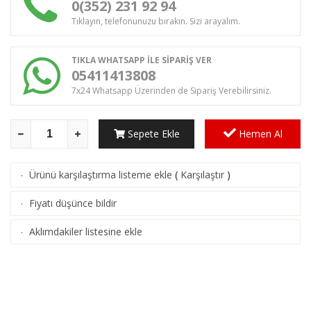
0(352) 231 92 94
Tıklayın, telefonunuzu bırakın. Sizi arayalım.
TIKLA WHATSAPP İLE SİPARİŞ VER
05411413808
7x24 Whatsapp Üzerinden de Sipariş Verebilirsiniz.
Sepete Ekle
Hemen Al
Ürünü karşılaştırma listeme ekle
(
Karşılaştır
)
·
Fiyatı düşünce bildir
·
Aklımdakiler listesine ekle
·