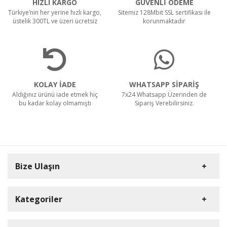
HIZLI KARGO
GÜVENLİ ÖDEME
Türkiye’nin her yerine hızlı kargo,
Sitemiz 128Mbit SSL sertifikası ile
üstelik 300TL ve üzeri ücretsiz
korunmaktadır
KOLAY İADE
WHATSAPP SİPARİŞ
Aldığınız ürünü iade etmek hiç
7x24 Whatsapp Üzerinden de
bu kadar kolay olmamıştı
Sipariş Verebilirsiniz.
Bize Ulaşın
Kategoriler
Carpex