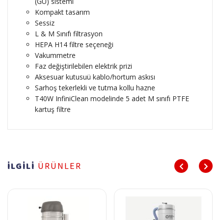
(GU) sistemi
Kompakt tasarım
Sessiz
L & M Sınıfı filtrasyon
HEPA H14 filtre seçeneği
Vakummetre
Faz değiştirilebilen elektrik prizi
Aksesuar kutusuü kablo/hortum askısı
Sarhoş tekerlekli ve tutma kollu hazne
T40W InfiniClean modelinde 5 adet M sınıfı PTFE
kartuş filtre
İLGİLİ
ÜRÜNLER