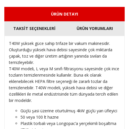
ÜRÜN DETAYI
TAKSİT SEÇENEKLERİ
ÜRÜN YORUMLARI
T40W yüksek güce sahip trifaze bir vakum makinesidir.
Oluşturduğu yüksek hava debisi sayesinde çok miktarda
çapak, toz ve diğer üretim artığının yanında sıvıları da
temizleyebilir.
T40W modeli, L veya M sınıfı filtrasyonu sayesinde çok ince
tozların temizlenmesinde kullanılır. Buna ek olarak
eklenebilecek HEPA filtre seçeneği ile zararlı tozlar da
temizlenebilir. T40W modeli, yüksek hava debisi ve diğer
özellikleri ile metal endüstrisinde tüm dünyada tercih edilen
bir modeldir.
Güçlü şasi üzerine oturtulmuş 4kW güçlü yan üfleyici
50 veya 100 lt hazne
Plastik torbalı veya Longopac’a yerçekimli boşaltma