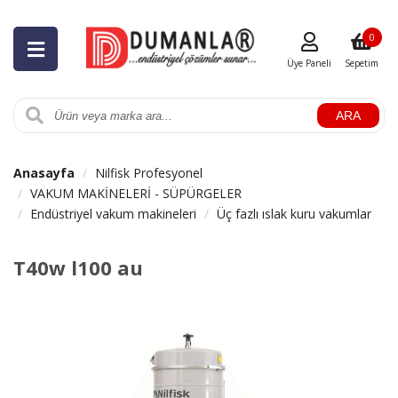
0
Üye Paneli
Sepetim
ARA
Anasayfa
Nilfisk Profesyonel
VAKUM MAKİNELERİ - SÜPÜRGELER
Endüstriyel vakum makineleri
Üç fazlı ıslak kuru vakumlar
T40w l100 au