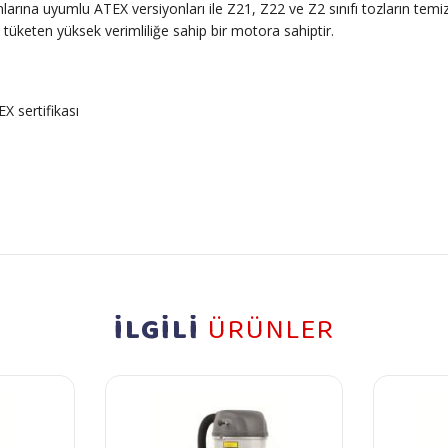
nlarına uyumlu ATEX versiyonları ile Z21, Z22 ve Z2 sınıfı tozların temi
 tüketen yüksek verimliliğe sahip bir motora sahiptir.
X sertifikası
İLGİLİ
ÜRÜNLER