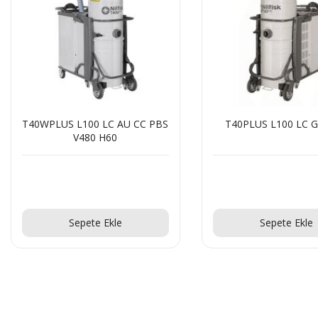
T40WPLUS L100 LC AU CC PBS
T40PLUS L100 LC G
V480 H60
Teklif Al!
Teklif Al!
Sepete Ekle
Sepete Ekle