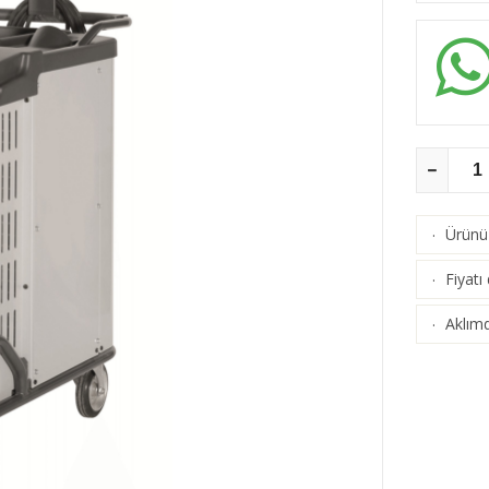
Ürünü 
·
Fiyatı
·
Aklımd
·