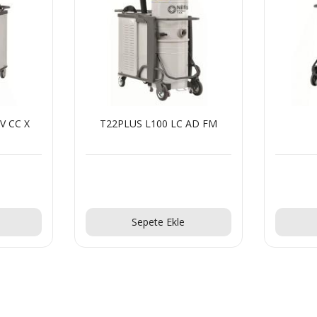
V CC X
T22PLUS L100 LC AD FM
Teklif Al!
Sepete Ekle