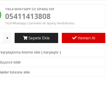
TIKLA WHATSAPP İLE SİPARİŞ VER
05411413808
7x24 Whatsapp Üzerinden de Sipariş Verebilirsiniz.
Sepete Ekle
Hemen Al
karşılaştırma listeme ekle
(
Karşılaştır
)
 düşünce bildir
akiler listesine ekle