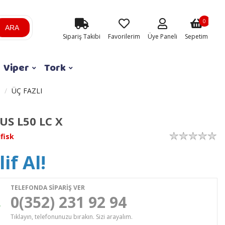
0
ARA
Sipariş Takibi
Favorilerim
Üye Paneli
Sepetim
Viper
Tork
ÜÇ FAZLI
US L50 LC X
lfisk
if Al!
TELEFONDA SİPARİŞ VER
0(352) 231 92 94
Tıklayın, telefonunuzu bırakın. Sizi arayalım.