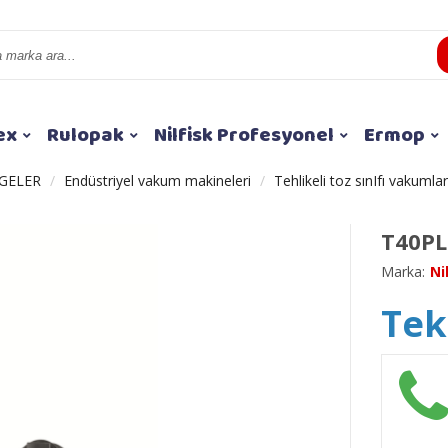
ex
Rulopak
Nilfisk Profesyonel
Ermop
GELER
Endüstriyel vakum makineleri
Tehlikeli toz sınIfı vakumlar
T40PL
Marka:
Ni
Tekl