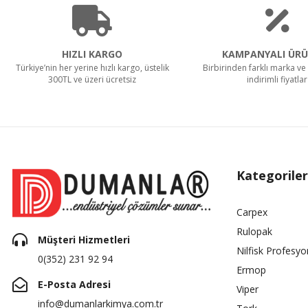
HIZLI KARGO
KAMPANYALI ÜRÜ
Türkiye’nin her yerine hızlı kargo, üstelik
Birbirinden farklı marka ve 
300TL ve üzeri ücretsiz
indirimli fiyatlar
Kategoriler
Carpex
Rulopak
Müşteri Hizmetleri
Nilfisk Profesyo
0(352) 231 92 94
Ermop
E-Posta Adresi
Viper
info@dumanlarkimya.com.tr