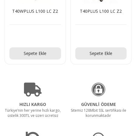
T40WPLUS L100 LC Z2
T40PLUS L100 LC Z2
Teklif Al!
Teklif Al!
Sepete Ekle
Sepete Ekle
HIZLI KARGO
GÜVENLİ ÖDEME
Türkiye’nin her yerine hızlı kargo,
Sitemiz 128Mbit SSL sertifikası ile
üstelik 300TL ve üzeri ücretsiz
korunmaktadır