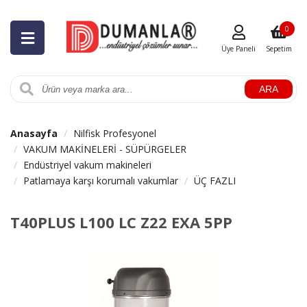
0
Üye Paneli
Sepetim
ARA
Anasayfa
Nilfisk Profesyonel
VAKUM MAKİNELERİ - SÜPÜRGELER
Endüstriyel vakum makineleri
Patlamaya karşı korumalı vakumlar
ÜÇ FAZLI
T40PLUS L100 LC Z22 EXA 5PP