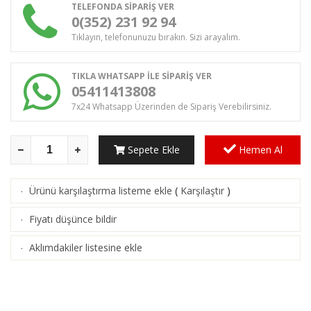
TELEFONDA SİPARİŞ VER
0(352) 231 92 94
Tıklayın, telefonunuzu bırakın. Sizi arayalım.
TIKLA WHATSAPP İLE SİPARİŞ VER
05411413808
7x24 Whatsapp Üzerinden de Sipariş Verebilirsiniz.
Sepete Ekle
Hemen Al
Ürünü karşılaştırma listeme ekle
(
Karşılaştır
)
·
Fiyatı düşünce bildir
·
Aklımdakiler listesine ekle
·