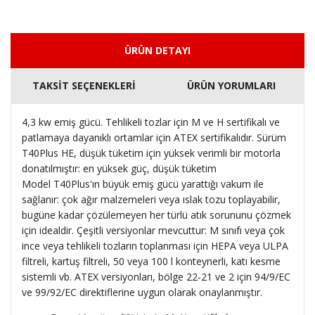
ÜRÜN DETAYI
TAKSİT SEÇENEKLERİ
ÜRÜN YORUMLARI
4,3 kw emiş gücü.
Tehlikeli tozlar için M ve H sertifikalı ve
patlamaya dayanıklı ortamlar için ATEX sertifikalıdır.
Sürüm
T40Plus HE, düşük tüketim için yüksek verimli bir motorla
donatılmıştır: en yüksek güç, düşük tüketim
Model T40Plus'ın büyük emiş gücü yarattığı vakum ile
sağlanır: çok ağır malzemeleri veya ıslak tozu toplayabilir,
bugüne kadar çözülemeyen her türlü atık sorununu çözmek
için idealdir.
Çeşitli versiyonlar mevcuttur: M sınıfı veya çok
ince veya tehlikeli tozların toplanması için HEPA veya ULPA
filtreli, kartuş filtreli, 50 veya 100 l konteynerli, katı kesme
sistemli vb.
ATEX versiyonları, bölge 22-21 ve 2 için 94/9/EC
ve 99/92/EC direktiflerine uygun olarak onaylanmıştır.