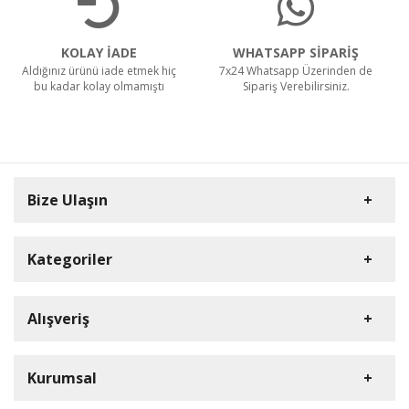
KOLAY İADE
WHATSAPP SİPARİŞ
Aldığınız ürünü iade etmek hiç
7x24 Whatsapp Üzerinden de
bu kadar kolay olmamıştı
Sipariş Verebilirsiniz.
Bize Ulaşın
Kategoriler
Carpex
Alışveriş
Rulopak
Müşteri Hizmetleri
Nilfisk Profesyonel
Sipariş Takibi
0(352) 231 92 94
Kurumsal
Ermop
S.S.S.